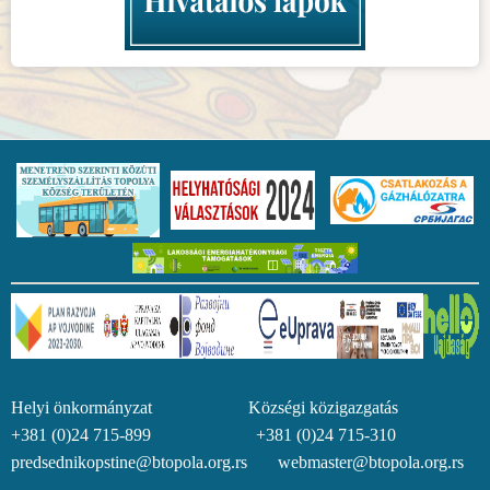
Helyi önkormányzat Községi közigazgatás
+381 (0)24 715-899 +381 (0)24 715-310
predsednikopstine@btopola.org.rs webmaster@btopola.org.rs