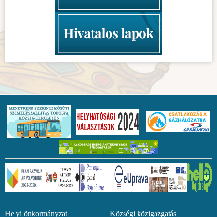
Helyi önkormányzat Községi közigazgatás