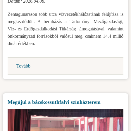
Dátum: 2026.04.08.
Zentagunarason több utca vízvezetékhálózatának felújítása is
megkezdődött. A beruházás a Tartományi Mezőgazdasági,
Víz- és Erdőgazdálkodási Titkárság támogatásával, valamint
önkormányzati forrásokból valósul meg, csaknem 14,4 millió
dinár értékben.
Tovább
(Új
vízvezeték
Zentagunarason)
Megújul a bácskossuthfalvi színházterem