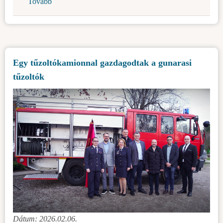
Tovább
(Hagyományos
disznótort
szervezett
a
Gazdakör)
Egy tűzoltókamionnal gazdagodtak a gunarasi
tűzoltók
Dátum: 2026.02.06.