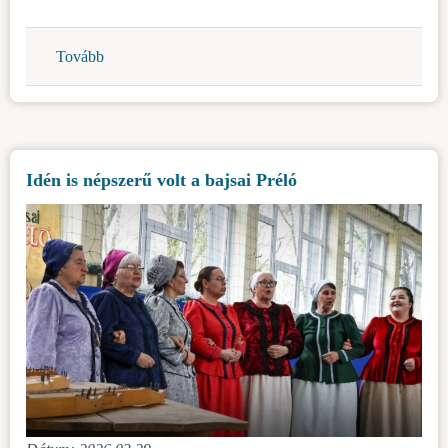
Tovább
(Új
nyílászárók
a
Csáki
Lajos
Idén is népszerű volt a bajsai Préló
Általános
Iskolában)