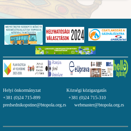
Helyi önkormányzat Községi közigazgatás
+381 (0)24 715-899 +381 (0)24 715-310
predsednikopstine@btopola.org.rs webmaster@btopola.org.rs