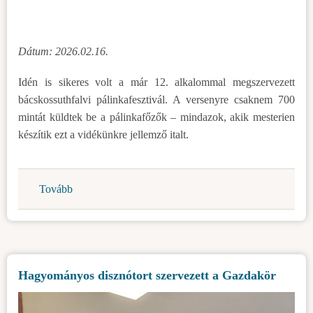
Dátum: 2026.02.16.
Idén is sikeres volt a már 12. alkalommal megszervezett
bácskossuthfalvi pálinkafesztivál. A versenyre csaknem 700
mintát küldtek be a pálinkafőzők – mindazok, akik mesterien
készítik ezt a vidékünkre jellemző italt.
Tovább
(12.
alkalommal
tartották
meg
a
Hagyományos disznótort szervezett a Gazdakör
Kisüsti
Pálinkafesztivált
Bácskossuthfalván)