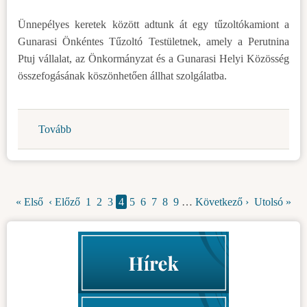
Ünnepélyes keretek között adtunk át egy tűzoltókamiont a
Gunarasi Önkéntes Tűzoltó Testületnek, amely a Perutnina
Ptuj vállalat, az Önkormányzat és a Gunarasi Helyi Közösség
összefogásának köszönhetően állhat szolgálatba.
Tovább
(Egy
tűzoltókamionnal
gazdagodtak
a
gunarasi
Első
« Első
Előző
‹ Előző
Oldal
1
Oldal
2
Oldal
3
Jelenlegi
4
Oldal
5
Oldal
6
Oldal
7
Oldal
8
Oldal
9
…
Következő
Következő ›
Utolsó
Utolsó »
Oldalszámozás
tűzoltók)
oldal
oldal
oldal
oldal
oldal