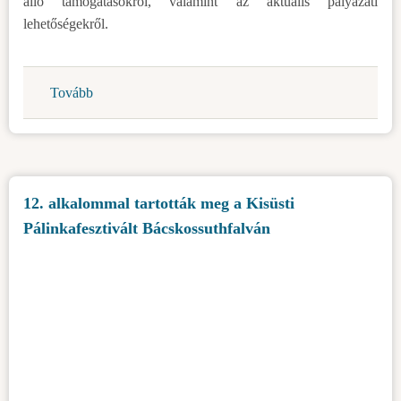
álló támogatásokról, valamint az aktuális pályázati
lehetőségekről.
Tovább
(Mezőgazdasági
fórum
Gunarason)
12. alkalommal tartották meg a Kisüsti
Pálinkafesztivált Bácskossuthfalván