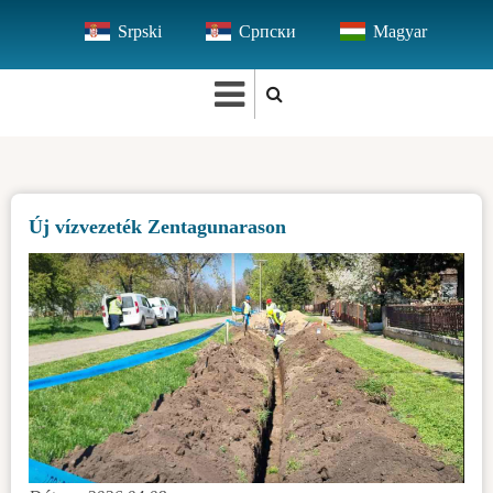
Ugrás
Srpski
Српски
Magyar
a
tartalomra
Új vízvezeték Zentagunarason