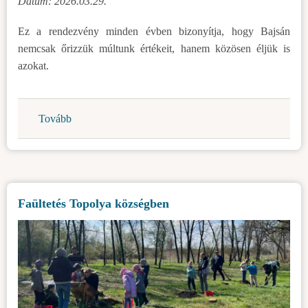
Dátum: 2026.03.29.
Ez a rendezvény minden évben bizonyítja, hogy Bajsán
nemcsak őrizzük múltunk értékeit, hanem közösen éljük is
azokat.
Tovább
(Idén
is
népszerű
volt
a
Faültetés Topolya községben
bajsai
Préló)