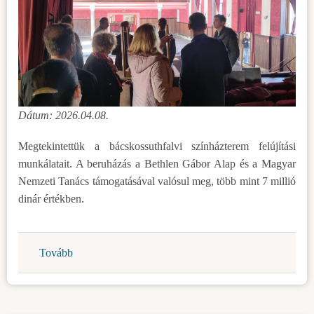
Dátum: 2026.04.08.
Megtekintettük a bácskossuthfalvi színházterem felújítási
munkálatait. A beruházás a Bethlen Gábor Alap és a Magyar
Nemzeti Tanács támogatásával valósul meg, több mint 7 millió
dinár értékben.
Tovább
(Megújul
a
bácskossuthfalvi
színházterem)