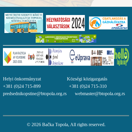
Helyi önkormányzat Községi közigazgatás
+381 (0)24 715-899 +381 (0)24 715-310
predsednikopstine@btopola.org.rs webmaster@btopola.org.rs
© 2026 Bačka Topola, All rights reserved.