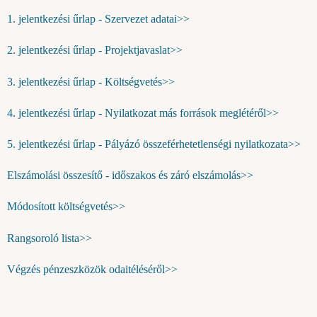
1. jelentkezési űrlap - Szervezet adatai>>
2. jelentkezési űrlap - Projektjavaslat>>
3. jelentkezési űrlap - Költségvetés>>
4. jelentkezési űrlap - Nyilatkozat más források meglétéről>>
5. jelentkezési űrlap - Pályázó összeférhetetlenségi nyilatkozata>>
Elszámolási összesítő - időszakos és záró elszámolás>>
Módosított költségvetés>>
Rangsoroló lista>>
Végzés pénzeszközök odaitéléséről>>