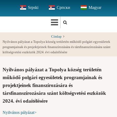
Ugrás
Srpski
Српски
Magyar
a
tartalomra
Címlap
Nyilvános pályázat a Topolya község területén működő polgári egyesületek
programjainak és projektjeinek finanszírozására és társfinanszírozására szánt
költségvetési eszközök 2024. évi odaítélésére
Nyilvános pályázat a Topolya község területén
működő polgári egyesületek programjainak és
projektjeinek finanszírozására és
társfinanszírozására szánt költségvetési eszközök
2024. évi odaítélésére
Nyilvános pályázat>