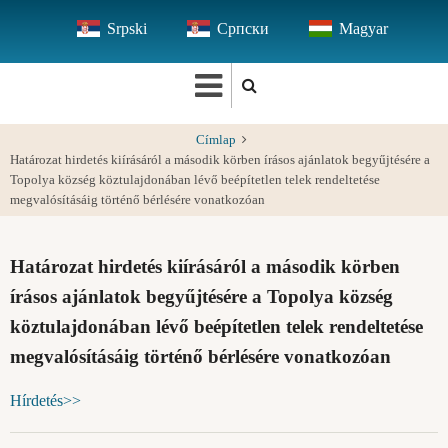
Ugrás
Srpski
Српски
Magyar
a
tartalomra
Címlap
Határozat hirdetés kiírásáról a második körben írásos ajánlatok begyűjtésére a
Topolya község köztulajdonában lévő beépítetlen telek rendeltetése
megvalósításáig történő bérlésére vonatkozóan
Határozat hirdetés kiírásáról a második körben
írásos ajánlatok begyűjtésére a Topolya község
köztulajdonában lévő beépítetlen telek rendeltetése
megvalósításáig történő bérlésére vonatkozóan
Hírdetés>>