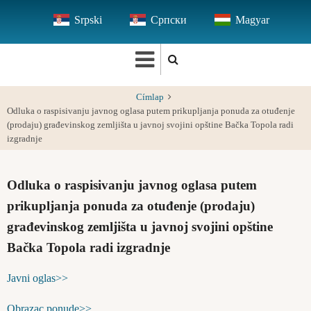
Ugrás
Srpski
Српски
Magyar
a
tartalomra
Címlap
Odluka o raspisivanju javnog oglasa putem prikupljanja ponuda za otuđenje
(prodaju) građevinskog zemljišta u javnoj svojini opštine Bačka Topola radi
izgradnje
Odluka o raspisivanju javnog oglasa putem
prikupljanja ponuda za otuđenje (prodaju)
građevinskog zemljišta u javnoj svojini opštine
Bačka Topola radi izgradnje
Javni oglas>>
Obrazac ponude>>