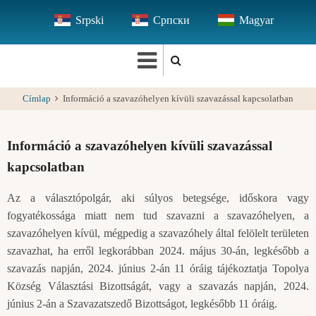
Ugrás
Srpski
Српски
Magyar
a
tartalomra
Címlap
Információ a szavazóhelyen kívüli szavazással kapcsolatban
Információ a szavazóhelyen kívüli szavazással
kapcsolatban
Az a választópolgár, aki súlyos betegsége, időskora vagy
fogyatékossága miatt nem tud szavazni a szavazóhelyen, a
szavazóhelyen kívül, mégpedig a szavazóhely által felölelt területen
szavazhat, ha erről legkorábban 2024. május 30-án, legkésőbb a
szavazás napján, 2024. június 2-án 11 óráig tájékoztatja Topolya
Község Választási Bizottságát, vagy a szavazás napján, 2024.
június 2-án a Szavazatszedő Bizottságot, legkésőbb 11 óráig.