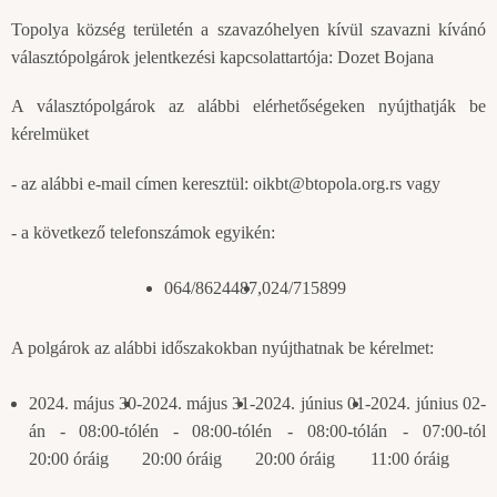
Topolya község területén a szavazóhelyen kívül szavazni kívánó
választópolgárok jelentkezési kapcsolattartója: Dozet Bojana
A választópolgárok az alábbi elérhetőségeken nyújthatják be
kérelmüket
- az alábbi e-mail címen keresztül: oikbt@btopola.org.rs vagy
- a következő telefonszámok egyikén:
064/8624487,
024/715899
A polgárok az alábbi időszakokban nyújthatnak be kérelmet:
2024. május 30-
2024. május 31-
2024. június 01-
2024. június 02-
án - 08:00-tól
én - 08:00-tól
én - 08:00-tól
án - 07:00-tól
20:00 óráig
20:00 óráig
20:00 óráig
11:00 óráig