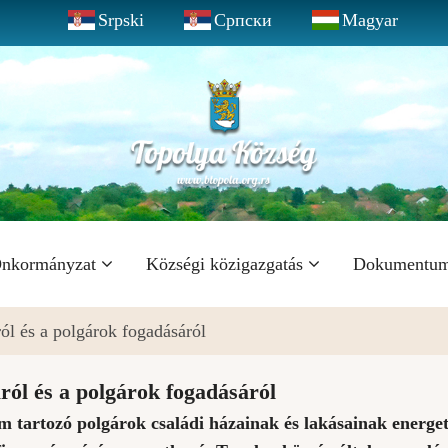
Srpski
Српски
Magyar
nkormányzat
Községi közigazgatás
Dokumentu
ról és a polgárok fogadásáról
ról és a polgárok fogadásáról
em tartozó polgárok családi házainak és lakásainak energet