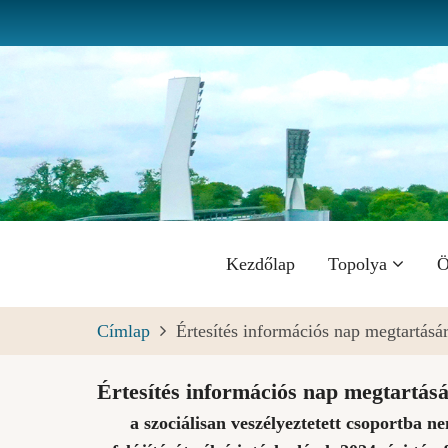
Ugrás
a
tartalomra
Fő
Kezdőlap
Topolya
Ö
navigáció
Címlap
Értesítés információs nap megtartásá
Értesítés információs nap megtartásá
a szociálisan veszélyeztetett csoportba n