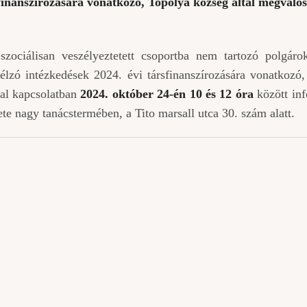
rsfinanszírozására vonatkozó, Topolya község által megvaló
szociálisan veszélyeztetett csoportba nem tartozó polgáro
 célzó intézkedések 2024. évi társfinanszírozására vonatkozó
sal kapcsolatban
2024. október 24-én 10 és 12 óra
között in
te nagy tanácstermében, a Tito marsall utca 30. szám alatt.