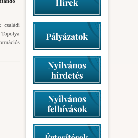
sítandó
k családi
, Topolya
formációs