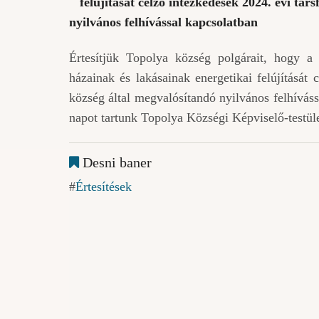
felújítását célzó intézkedések 2024. évi tá
nyilvános felhívással kapcsolatban
Értesítjük Topolya község polgárait, hogy a 
házainak és lakásainak energetikai felújítását
község által megvalósítandó nyilvános felhívás
napot tartunk Topolya Községi Képviselő-testüle
Desni baner
Értesítések