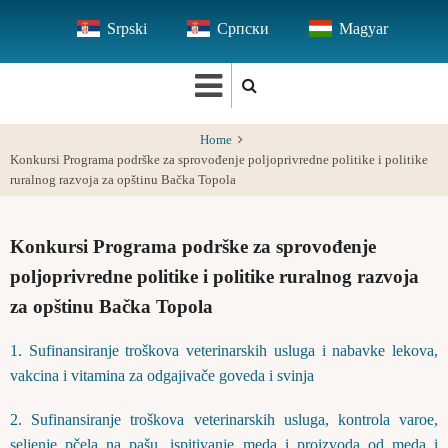
Skip
Srpski
Српски
Magyar
to
main
content
Home
Konkursi Programa podrške za sprovođenje poljoprivredne politike i politike
ruralnog razvoja za opštinu Bačka Topola
Konkursi Programa podrške za sprovođenje
poljoprivredne politike i politike ruralnog razvoja
za opštinu Bačka Topola
1. Sufinansiranje troškova veterinarskih usluga i nabavke lekova,
vakcina i vitamina za odgajivače goveda i svinja
2. Sufinansiranje troškova veterinarskih usluga, kontrola varoe,
seljenje pčela na pašu, ispitivanje meda i proizvoda od meda i