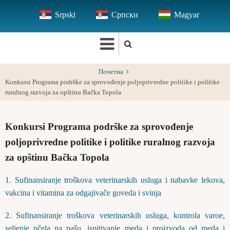
Skip
Srpski
Српски
Magyar
to
main
content
Почетна
Konkursi Programa podrške za sprovođenje poljoprivredne politike i politike
ruralnog razvoja za opštinu Bačka Topola
Konkursi Programa podrške za sprovođenje
poljoprivredne politike i politike ruralnog razvoja
za opštinu Bačka Topola
1. Sufinansiranje troškova veterinarskih usluga i nabavke lekova,
vakcina i vitamina za odgajivače goveda i svinja
2. Sufinansiranje troškova veterinarskih usluga, kontrola varoe,
seljenje pčela na pašu, ispitivanje meda i proizvoda od meda i