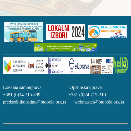
Lokalna samouprava Opštinska uprava
+381 (0)24 715-899 +381 (0)24 715-310
predsednikopstine@btopola.org.rs webmaster@btopola.org.rs