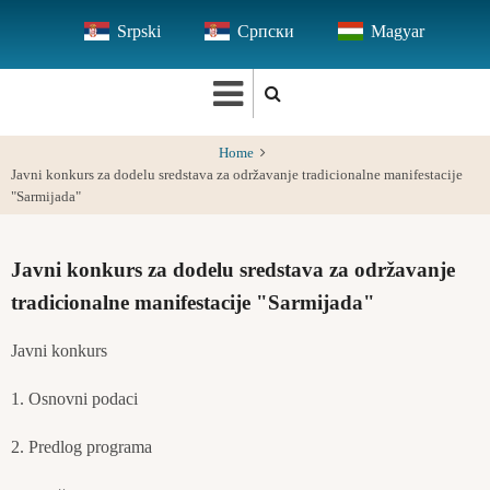
Skip
Srpski
Српски
Magyar
to
main
content
Home
Javni konkurs za dodelu sredstava za održavanje tradicionalne manifestacije
"Sarmijada"
Javni konkurs za dodelu sredstava za održavanje
tradicionalne manifestacije "Sarmijada"
Javni konkurs
1. Osnovni podaci
2. Predlog programa