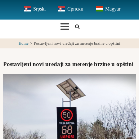
Skip
Srpski
Српски
Magyar
to
main
content
Home
Postavljeni novi uređaji za merenje brzine u opštini
Postavljeni novi uređaji za merenje brzine u opštini