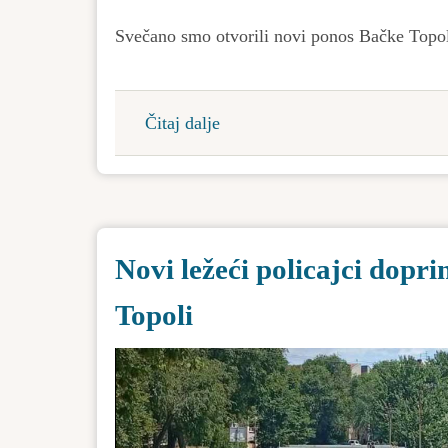
Svečano smo otvorili novi ponos Bačke Topol
Čitaj dalje
about
Na
upotrebu
smo
predali
Novi ležeći policajci dopr
gradski
bazen
Topoli
„Venus“!