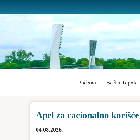
Skip
to
main
content
Main
Početna
Bačka Topola
navigation
Apel za racionalno korišće
04.08.2026.