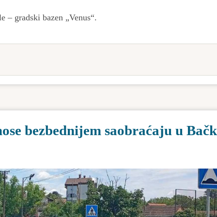
e – gradski bazen „Venus“.
inose bezbednijem saobraćaju u Bačk