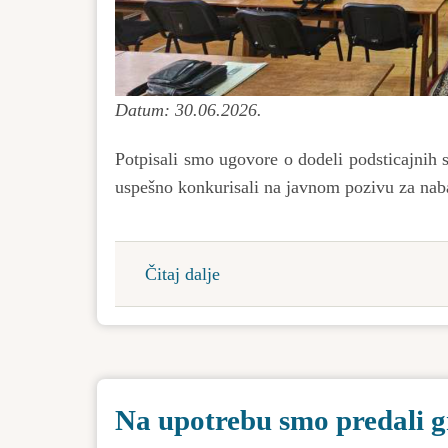
Datum: 30.06.2026.
Potpisali smo ugovore o dodeli podsticajnih 
uspešno konkurisali na javnom pozivu za na
Čitaj dalje
about
53
mikro
preduzeća
dobila
Na upotrebu smo predali g
su
podršku