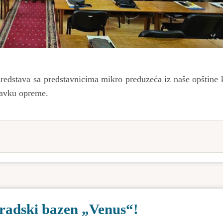
sredstava sa predstavnicima mikro preduzeća iz naše opštine 
bavku opreme.
radski bazen „Venus“!