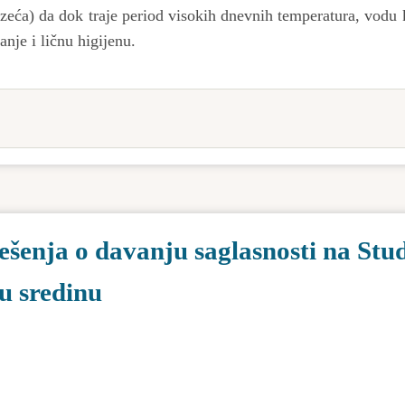
zeća) da dok traje period visokih dnevnih temperatura, vodu 
nje i ličnu higijenu.
ešenja o davanju saglasnosti na Stu
nu sredinu