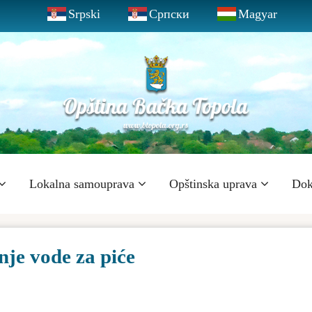
Srpski
Српски
Magyar
Lokalna samouprava
Opštinska uprava
Dok
nje vode za piće