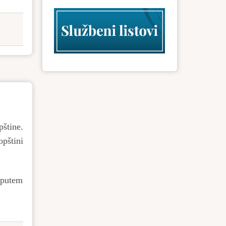
štine.
pštini
 putem