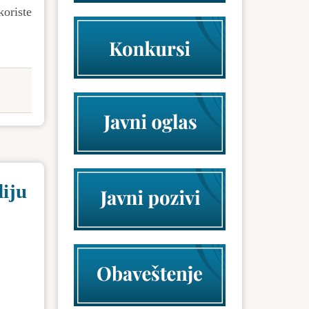
koriste
diju