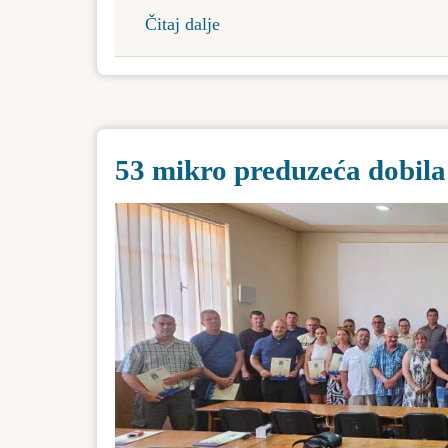
životnu
Čitaj dalje
about
sredinu
Priključenje
na
gasnu
mrežu
53 mikro preduzeća dobila