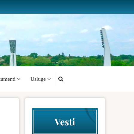
umenti
Usluge