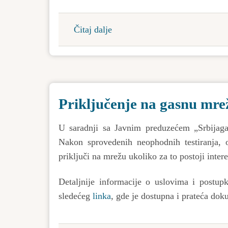
Čitaj dalje
about
Obaveštenje
o
donošenju
rešenja
Priključenje na gasnu mre
o
davanju
U saradnji sa Javnim preduzećem „Srbijaga
saglasnosti
Nakon sprovedenih neophodnih testiranja,
na
priključi na mrežu ukoliko za to postoji inter
Studiju
o
Detaljnije informacije o uslovima i postup
proceni
sledećeg
linka
, gde je dostupna i prateća dok
uticaja
na