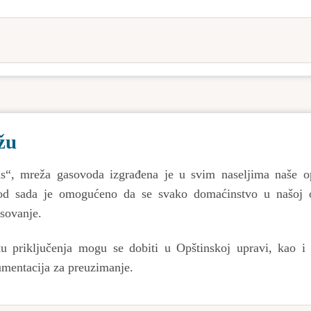
žu
s“, mreža gasovoda izgrađena je u svim naseljima naše op
 od sada je omogućeno da se svako domaćinstvo u našoj o
esovanje.
ku priključenja mogu se dobiti u Opštinskoj upravi, kao i
umentacija za preuzimanje.