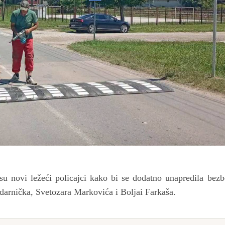
su novi ležeći policajci kako bi se dodatno unapredila bezb
Udarnička, Svetozara Markovića i Boljai Farkaša.