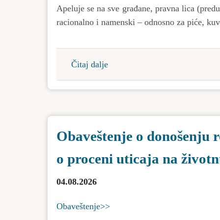
Apeluje se na sve građane, pravna lica (predu
racionalno i namenski – odnosno za piće, kuva
Čitaj dalje
about
Apel
za
racionalno
korišćenje
Obaveštenje o donošenju r
vode
za
o proceni uticaja na život
piće
04.08.2026
Obaveštenje>>