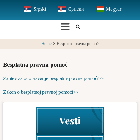
Skip
Srpski
Српски
Magyar
to
main
content
Home
Besplatna pravna pomoć
Besplatna pravna pomoć
Zahtev za odobravanje besplatne pravne pomoći>>
Zakon o besplatnoj pravnoj pomoći>>