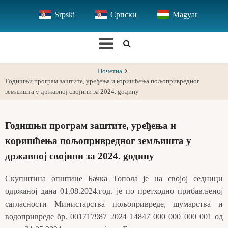
Skip
Srpski
Српски
Magyar
to
main
content
Почетна
Годишњи програм заштите, уређења и коришћења пољопривредног
земљишта у државној својини за 2024. gодину
Годишњи програм заштите, уређења и
коришћења пољопривредног земљишта у
државној својини за 2024. gодину
Скупштина општине Бачка Топола је на својој седници
одржаној дана 01.08.2024.год. је по претходно прибављеној
сагласности Министарства пољопривреде, шумарства и
водопривреде бр. 001717987 2024 14847 000 000 000 001 од