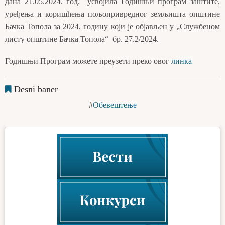
дана 21.05.2024. год. усвојила Годишњи програм заштите,
уређења и коришћења пољопривредног земљишта општине
Бачка Топола за 2024. годину који је објављен у „Службеном
листу општине Бачка Топола“ бр. 27.2/2024.
Годишњи Програм можете преузети преко овог
линка
Desni baner
Обевештење