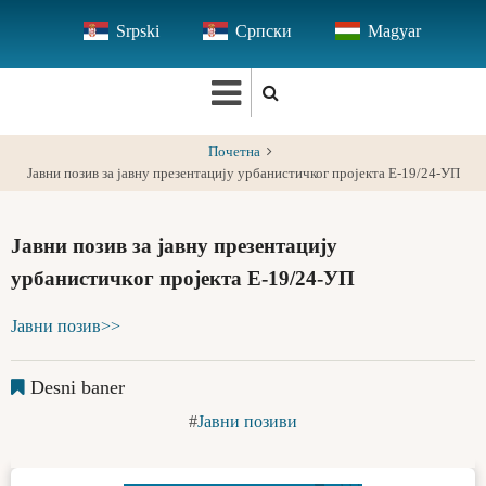
Skip
Srpski
Српски
Magyar
to
main
content
Почетна
Јавни позив за јавну презентацију урбанистичког пројекта Е-19/24-УП
Јавни позив за јавну презентацију
урбанистичког пројекта Е-19/24-УП
Јавни позив>>
Desni baner
Јавни позиви