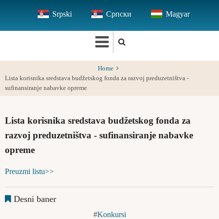
Skip
Srpski
Српски
Magyar
to
main
content
Home
Lista korisnika sredstava budžetskog fonda za razvoj preduzetništva -
sufinansiranje nabavke opreme
Lista korisnika sredstava budžetskog fonda za
razvoj preduzetništva - sufinansiranje nabavke
opreme
Preuzmi listu>>
Desni baner
Konkursi