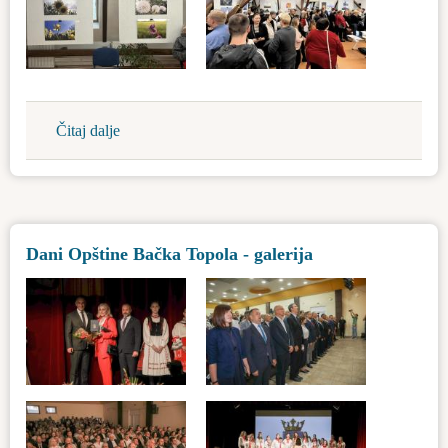
Čitaj dalje
about
Bačka
Topola
u
detaljima
Dani Opštine Bačka Topola - galerija
2024