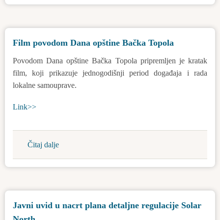
Opštine
Bačka
Topola
Film povodom Dana opštine Bačka Topola
-
galerija
Povodom Dana opštine Bačka Topola pripremljen je kratak
film, koji prikazuje jednogodišnji period događaja i rada
lokalne samouprave.
Link>>
Čitaj dalje
about
Film
povodom
Dana
opštine
Javni uvid u nacrt plana detaljne regulacije Solar
Bačka
North
Topola