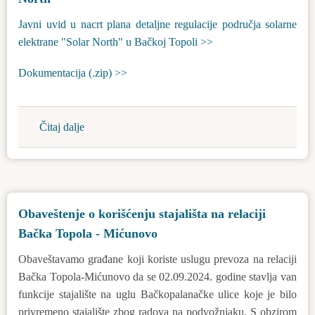
Javni uvid u nacrt plana detaljne regulacije područja solarne
elektrane "Solar North" u Bačkoj Topoli >>
Dokumentacija (.zip) >>
Čitaj dalje
about
Javni
uvid
u
nacrt
Obaveštenje o korišćenju stajališta na relaciji
plana
Bačka Topola - Mićunovo
detaljne
regulacije
Obaveštavamo građane koji koriste uslugu prevoza na relaciji
Solar
Bačka Topola-Mićunovo da se 02.09.2024. godine stavlja van
North
funkcije stajalište na uglu Bačkopalanačke ulice koje je bilo
privremeno stajalište zbog radova na podvožnjaku. S obzirom