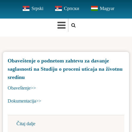
Skip
Srpski
Српски
Magyar
to
main
content
Obaveštenje o podnetom zahtevu za davanje
saglasnosti na Studiju o proceni uticaja na životnu
sredinu
Obaveštenje>>
Dokumentacija>>
Čitaj dalje
about
Obaveštenje