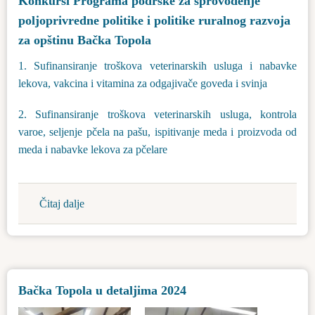
Konkursi Programa podrške za sprovođenje
studentima
poljoprivredne politike i politike ruralnog razvoja
za
školsku
za opštinu Bačka Topola
2024/2025
1. Sufinansiranje troškova veterinarskih usluga i nabavke
godinu
lekova, vakcina i vitamina za odgajivače goveda i svinja
2. Sufinansiranje troškova veterinarskih usluga, kontrola
varoe, seljenje pčela na pašu, ispitivanje meda i proizvoda od
meda i nabavke lekova za pčelare
Čitaj dalje
about
Konkursi
Programa
podrške
za
Bačka Topola u detaljima 2024
sprovođenje
poljoprivredne