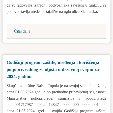
da su radovi na izgradnji podvožnjaka završeni u funkciju se
ponovo stavlja uređeno stajalište na uglu ulice Skadarska.
Čitaj dalje
about
Obaveštenje
o
korišćenju
stajališta
Godišnji program zaštite, uređenja i korišćenja
na
poljoprivrednog zemljišta u državnoj svojini za
relaciji
Bačka
2024. godinu
Topola
Skupština opštine Bačka Topola je na svojoj sednici održanoj
-
dana 01.08.2024.god. je po prethodno pribavljenoj saglasnosti
Mićunovo
Ministarstva poljoprivrede, šumarstva i vodoprivrede
br. 001717987 2024 14847 000 000 000 001 od
dana 21.05.2024. god. usvojila Godišnji program zaštite,