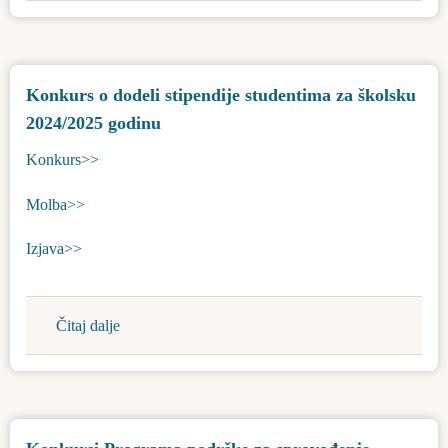
o
podnetom
zahtevu
Konkurs o dodeli stipendije studentima za školsku
za
2024/2025 godinu
davanje
saglasnosti
Konkurs>>
na
Studiju
Molba>>
o
proceni
Izjava>>
uticaja
na
životnu
Čitaj dalje
about
sredinu
Konkurs
o
dodeli
stipendije