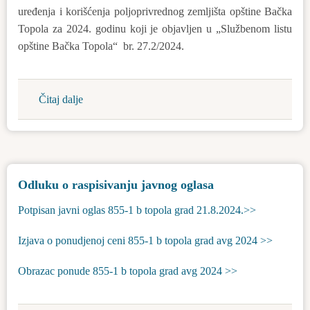
uređenja i korišćenja poljoprivrednog zemljišta opštine Bačka
Topola za 2024. godinu koji je objavljen u „Službenom listu
opštine Bačka Topola“ br. 27.2/2024.
Čitaj dalje
about
Godišnji
program
zaštite,
uređenja
Odluku o raspisivanju javnog oglasa
i
korišćenja
Potpisan javni oglas 855-1 b topola grad 21.8.2024.>>
poljoprivrednog
zemljišta
Izjava о ponudjenoj ceni 855-1 b topola grad avg 2024 >>
u
Obrazac ponude 855-1 b topola grad avg 2024 >>
državnoj
svojini
za