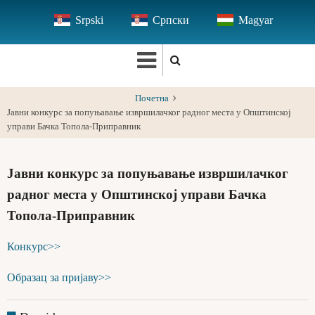
Skip
Srpski
Српски
Magyar
to
main
content
Почетна
Јавни конкурс за попуњавање извршилачког радног места у Општинској
управи Бачка Топола-Приправник
Јавни конкурс за попуњавање извршилачког
радног места у Општинској управи Бачка
Топола-Приправник
Конкурс>>
Образац за пријаву>>