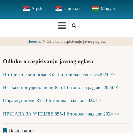
Skip
Srpski
Српски
Magyar
to
main
content
Почетна
Odluku o raspisivanju javnog oglasa
Odluku o raspisivanju javnog oglasa
Потписан јавни оглас 855-1 б топола град 21.8.2024.>>
Изјава о понудјеној цени 855-1 б топола град авг 2024 >>
Образац понуде 855-1 б топола град авг 2024 >>
ПРИЈАВА ЗА УЧЕШЋЕ 855-1 б топола град авг 2024 >>
Desni baner