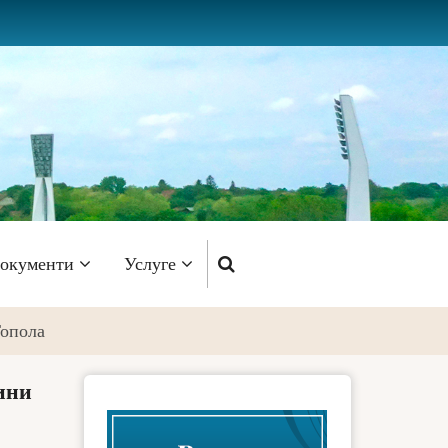
окументи
Услуге
Топола
ини