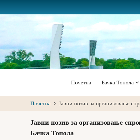
Skip
to
main
content
Главна
Почетна
Бачка Топола
навигација
Почетна
Јавни позив за организовање спр
Јавни позив за организовање спро
Бачка Топола