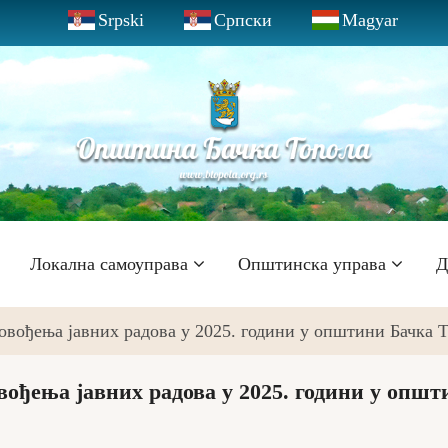
Srpski
Српски
Magyar
Локална самоуправа
Општинска управа
Д
овођења јавних радова у 2025. години у општини Бачка 
вођења јавних радова у 2025. години у општ