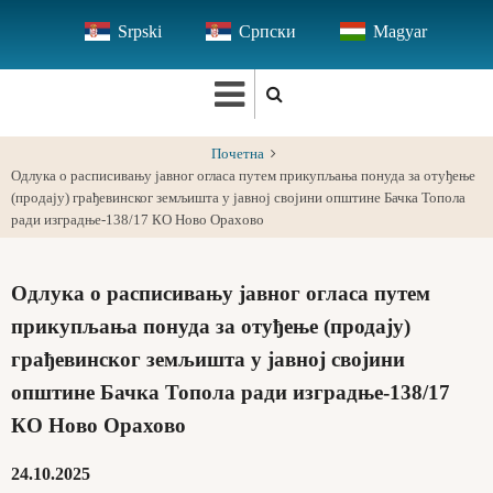
Skip
Srpski
Српски
Magyar
to
main
content
Почетна
Одлука о расписивању јавног огласа путем прикупљања понуда за отуђење
(продају) грађевинског земљишта у јавној својини општине Бачка Топола
ради изградње-138/17 КО Ново Орахово
Одлука о расписивању јавног огласа путем
прикупљања понуда за отуђење (продају)
грађевинског земљишта у јавној својини
општине Бачка Топола ради изградње-138/17
КО Ново Орахово
24.10.2025