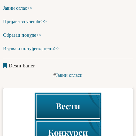
Јавни оглас>>
Пријава за учешће>>
Образац понуде>>
Изјава о понуђеној цени>>
Desni baner
Јавни огласи