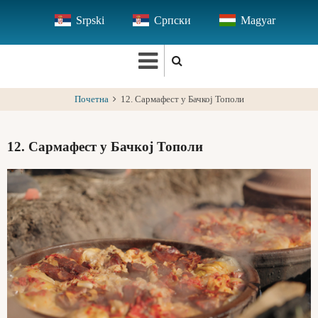
Skip
Srpski
Српски
Magyar
to
main
content
Почетна
12. Сармафест у Бачкој Тополи
12. Сармафест у Бачкој Тополи