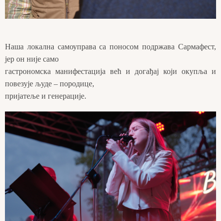
Наша локална самоуправа са поносом подржава Сармафест,
јер он није само
гастрономска манифестација већ и догађај који окупља и
повезује људе – породице,
пријатеље и генерације.