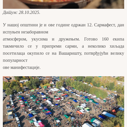
Датум: 28.10.2025.
У нашој општини је и ове године одржан 12. Сармафест, дан
испуњен незаборавном
атмосфером, укусима и дружењем. Готово 160 екипа
такмичило се у припреми сарми, а неколико хиљада
посетилаца окупило се на Вашаришту, потврђујући велику
популарност
ове манифестације.