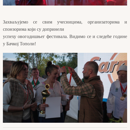
Захваљујемо се свим учесницима, организаторима и
спонзорима који су допринели
успеху овогодишњег фестивала. Видимо се и следеће године
у Бачкој Тополи!