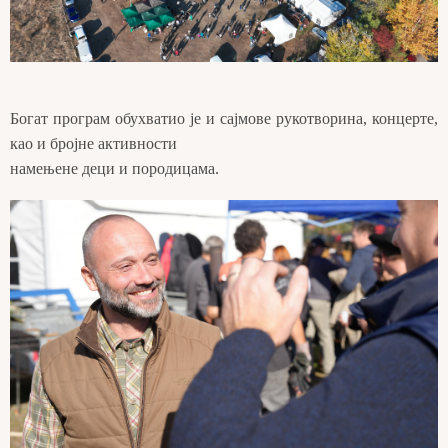
Богат програм обухватио је и сајмове рукотворина, концерте,
као и бројне активности
намењене деци и породицама.