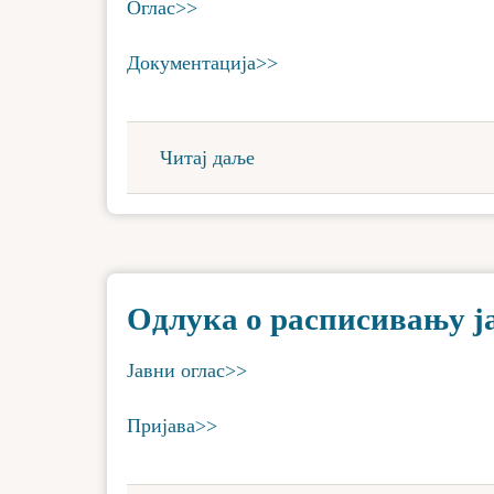
Оглас>>
Документација>>
Читај даље
Одлука о расписивању јав
Јавни оглас>>
Пријава>>