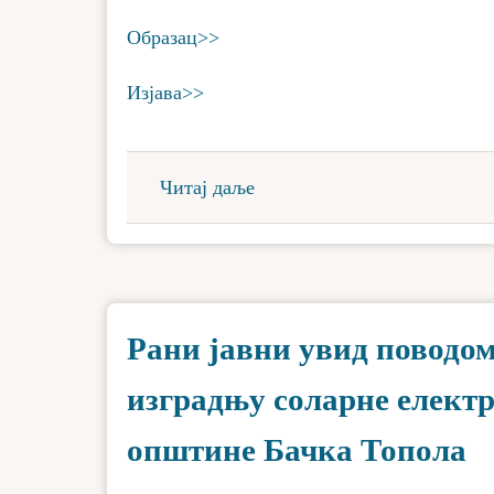
Образац>>
Изјава>>
Читај даље
Рани јавни увид поводом
изградњу соларне елект
општине Бачка Топола