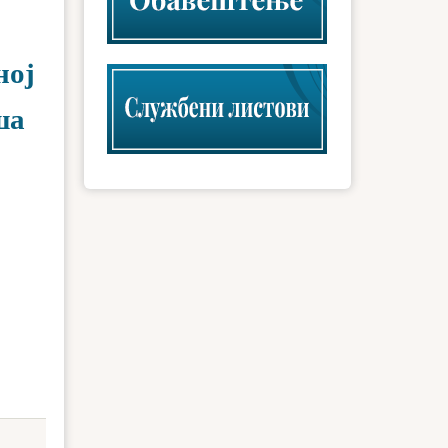
ној
ша