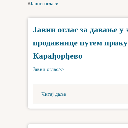
Јавни огласи
Јавни оглас за давање у
продавнице путем прик
Карађорђево
Јавни оглас>>
Читај даље