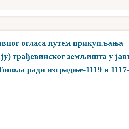
авног огласа путем прикупљања
ају) грађевинског земљишта у јав
опола ради изградње-1119 и 1117