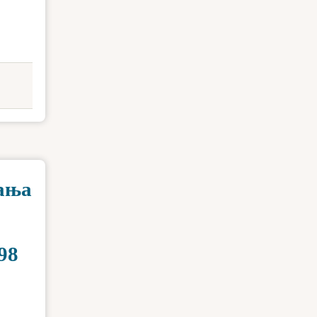
тања
98