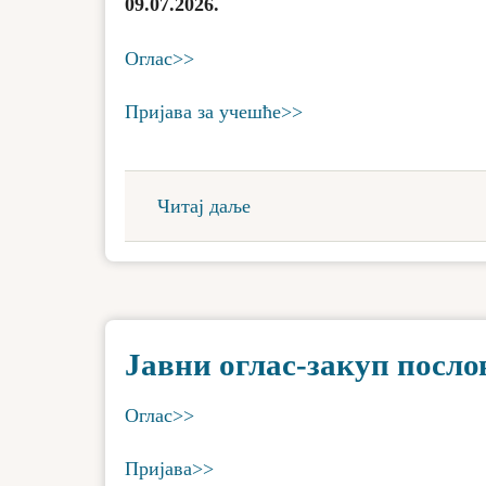
09.07.2026.
Оглас>>
Пријава за учешће>>
Читај даље
Јавни оглас-закуп посл
Оглас>>
Пријава>>