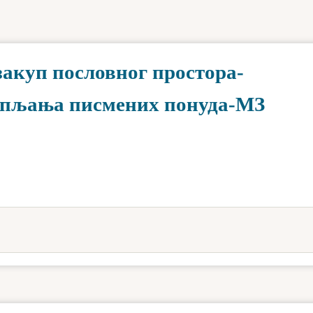
 закуп пословног простора-
упљања писмених понуда-МЗ