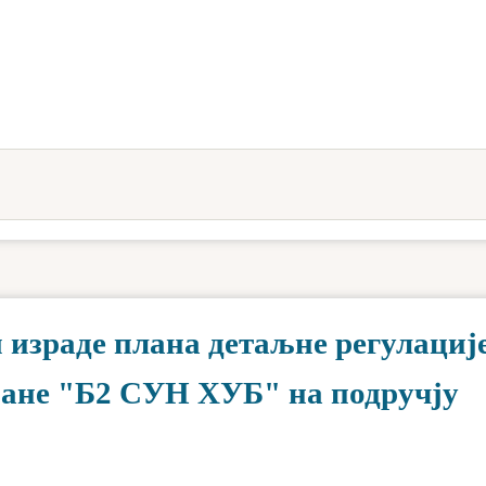
 израде плана детаљне регулације
ране "Б2 СУН ХУБ" на подручју