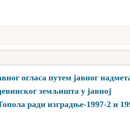
авног огласа путем јавног надме
ађевинског земљишта у јавној
опола ради изградње-1997-2 и 19