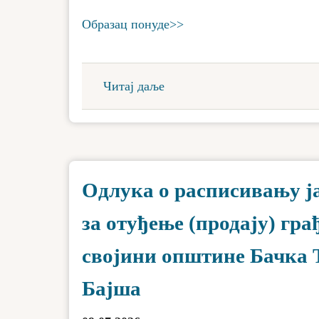
Образац понуде>>
Читај даље
Одлука о расписивању ј
за отуђење (продају) гр
својини општине Бачка Т
Бајша