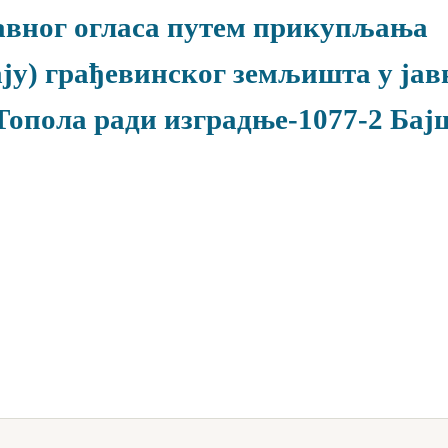
авног огласа путем прикупљања
ају) грађевинског земљишта у јав
Топола ради изградње-1077-2 Бај