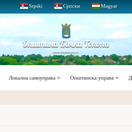
Srpski
Српски
Magyar
Локална самоуправа
Општинска управа
Д