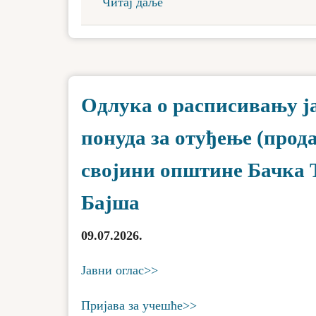
Читај даље
Одлука о расписивању ј
понуда за отуђење (прод
својини општине Бачка Т
Бајша
09.07.2026.
Јавни оглас>>
Пријава за учешће>>