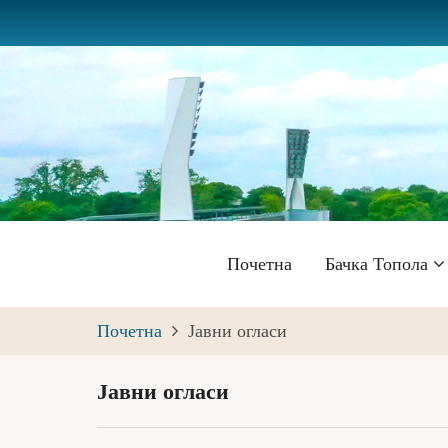
Skip
to
main
content
Главна
Почетна
Бачка Топола
навигација
Почетна
Јавни огласи
Јавни огласи