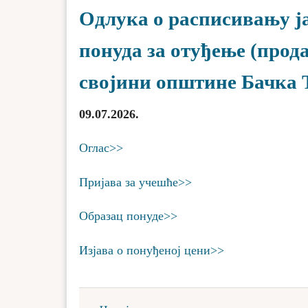
Одлука о расписивању ј
понуда за отуђење (прод
својини општине Бачка 
09.07.2026.
Оглас>>
Пријава за учешће>>
Образац понуде>>
Изјава о понуђеној цени>>