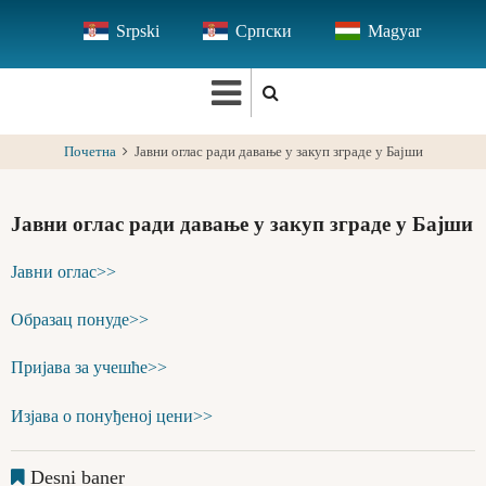
Skip
Srpski
Српски
Magyar
to
main
content
Почетна
Јавни оглас ради давање у закуп зграде у Бајши
Јавни оглас ради давање у закуп зграде у Бајши
Јавни оглас>>
Образац понуде>>
Пријава за учешће>>
Изјава о понуђеној цени>>
Desni baner