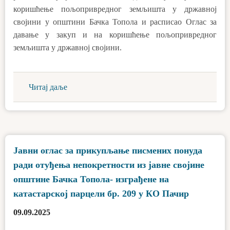
коришћење пољопривредног земљишта у државној
својини у општини Бачка Топола и расписао Оглас за
давање у закуп и на коришћење пољопривредног
земљишта у државној својини.
Читај даље
Јавни оглас за прикупљање писмених понуда
ради отуђења непокретности из јавне својине
општине Бачка Топола- изграђене на
катастарској парцели бр. 209 у КО Пачир
09.09.2025