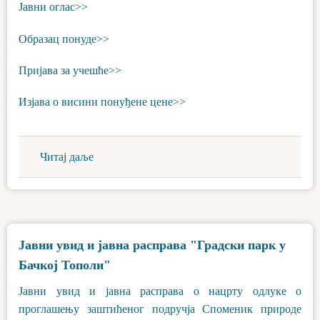
Јавни оглас>>
Образац понуде>>
Пријава за учешће>>
Изјава о висини понуђене цене>>
Читај даље
Јавни увид и јавна расправа "Градски парк у
Бачкој Тополи"
Јавни увид и јавна расправа о нацрту одлуке о
проглашењу заштићеног подручја Споменик природе