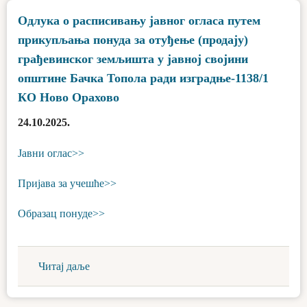
Одлука о расписивању јавног огласа путем
прикупљања понуда за отуђење (продају)
грађевинског земљишта у јавној својини
општине Бачка Топола ради изградње-1138/1
КО Ново Орахово
24.10.2025.
Јавни оглас>>
Пријава за учешће>>
Образац понуде>>
Читај даље