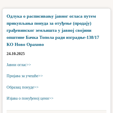
Одлука о расписивању јавног огласа путем
прикупљања понуда за отуђење (продају)
грађевинског земљишта у јавној својини
општине Бачка Топола ради изградње-138/17
КО Ново Орахово
24.10.2025
Јавни оглас>>
Пријава за учешће>>
Образац понуде>>
Изјава о понуђеној цени>>