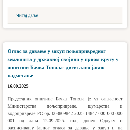
Читај даље
Оглас за давање у закуп пољопривредног
земљишта у државној својини у првом кругу у
општини Бачка Топола- дигитално јавно
надметање
16.09.2025
Председник општине Бачка Топола је уз сагласност
Министарства пољопривреде, шумарства и
водопривреде РС бр. 003809842 2025 14847 000 000 000
001 од дана 15.09.2025. год., донео Одлуку о
расписивању јавног огласа за давање у закуп и на