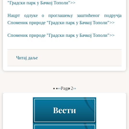
"Градски парк у Бачкој Тополи">>
Нацрт одлуке о проглашењу заштићеног подручја
Споменик природе "Градски парк у Бачкој Тополи">>
Споменик природе "Градски парк у Бачкој Тополи">>
Читај даље
Previous
‹‹
Page 2
Next
››
Pagination
page
page