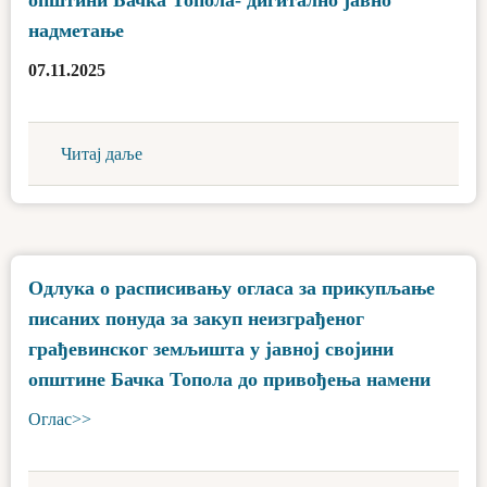
надметање
07.11.2025
Читај даље
Одлука о расписивању огласа за прикупљање
писаних понуда за закуп неизграђеног
грађевинског земљишта у јавној својини
општине Бачка Топола до привођења намени
Оглас>>