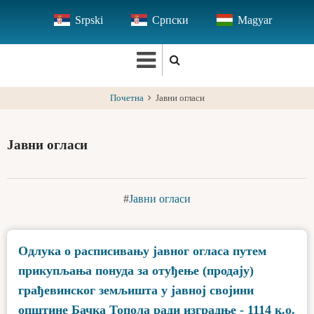
Skip
Srpski
Српски
Magyar
to
main
content
Почетна
Јавни огласи
Јавни огласи
Јавни огласи
Одлука о расписивању јавног огласа путем
прикупљања понуда за отуђење (продају)
грађевинског земљишта у јавној својини
општине Бачка Топола ради изградње - 1114 к.о.