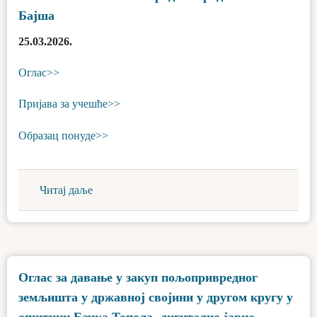
Бајша
25.03.2026.
Оглас>>
Пријава за учешће>>
Образац понуде>>
Читај даље
Оглас за давање у закуп пољопривредног
земљишта у државној својини у другом кругу у
општини Бачка Топола- дигитално јавно