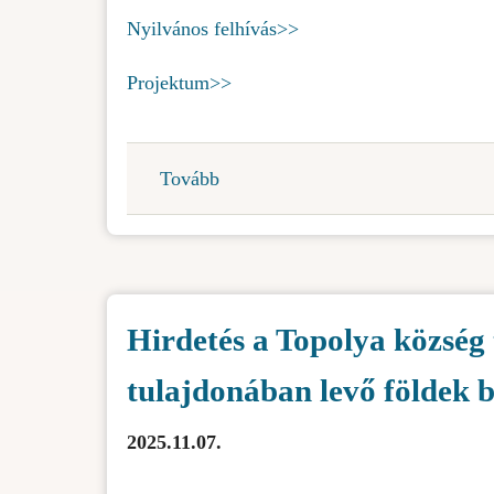
)
Nyilvános felhívás>>
Projektum>>
Tovább
(Nyilvános
felhívás
városrendezési
projekt
nyilvános
Hirdetés a Topolya község 
bemutatására
-
tulajdonában levő földek 
1015,1016
és
2025.11.07.
7690
Topolya