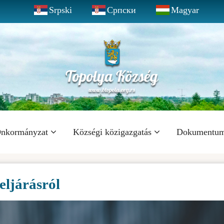
Srpski
Српски
Magyar
nkormányzat
Községi közigazgatás
Dokumentu
 eljárásról