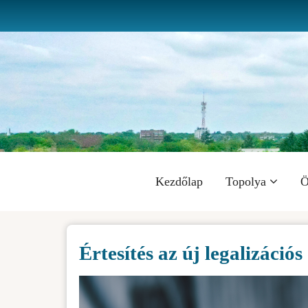
Ugrás
a
tartalomra
Fő
Kezdőlap
Topolya
Ö
navigáció
Értesítés az új legalizációs