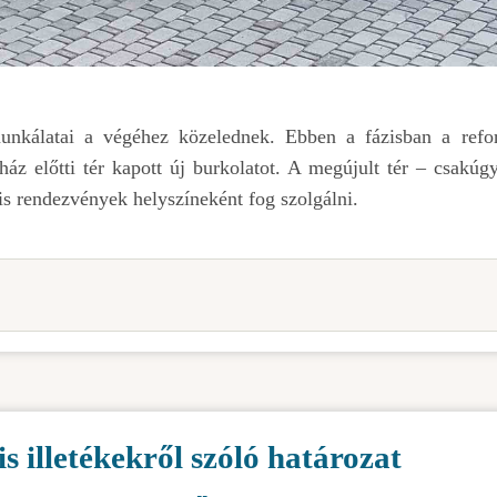
unkálatai a végéhez közelednek. Ebben a fázisban a refo
ház előtti tér kapott új burkolatot. A megújult tér – csakúg
is rendezvények helyszíneként fog szolgálni.
 illetékekről szóló határozat