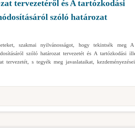
zat tervezetéről és A tartózkodási
módosításáról szóló határozat
ületeket, szakmai nyilvánosságot, hogy tekintsék meg A
osításáról szóló határozat tervezetét és A tartózkodási ill
at tervezetét, s tegyék meg javaslataikat, kezdeményezései