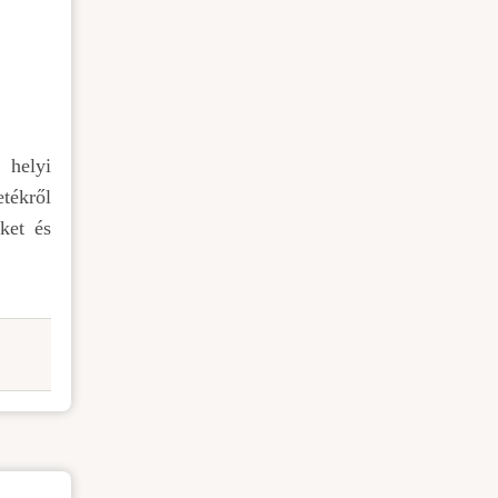
 helyi
etékről
ket és