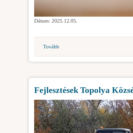
Dátum: 2025.12.05.
Tovább
(Értesítés
az
új
legalizációs
eljárásról)
Fejlesztések Topolya Közs