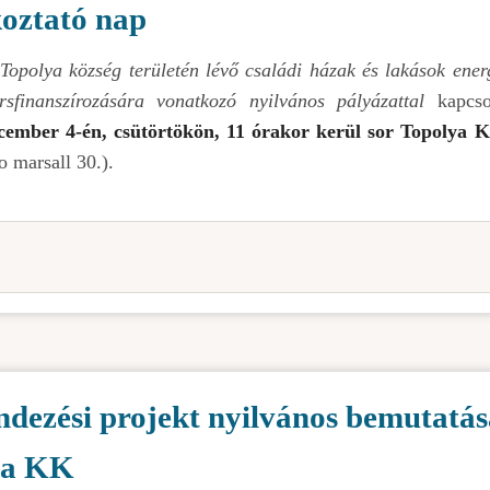
koztató nap
Topolya község területén lévő családi házak és lakások ener
ársfinanszírozására vonatkozó nyilvános pályázattal
kapcso
cember 4-én, csütörtökön, 11 órakor kerül sor Topolya K
o marsall 30.).
endezési projekt nyilvános bemutatá
lya KK