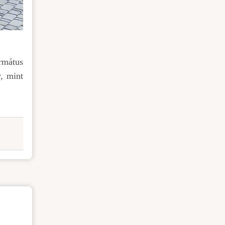
rmátus
y, mint