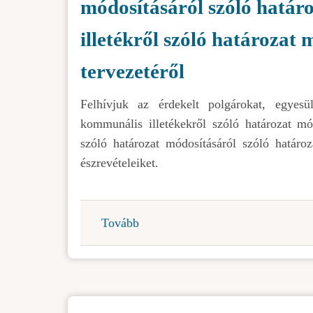
módosításáról szóló határo
illetékről szóló határozat 
tervezetéről
Felhívjuk az érdekelt polgárokat, egyes
kommunális illetékekről szóló határozat mód
szóló határozat módosításáról szóló határoz
észrevételeiket.
Tovább
(Közvita
A
helyi
kommunális
illetékekről