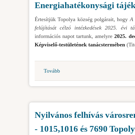
Energiahatékonysági tájé
szóló
határozat
Értesítjük Topolya község polgárait, hogy
A 
módosításáról
felújítását célzó intézkedések 2025. évi t
szóló
információs napot tartunk, amelyre
2025. de
határozat
Képviselő-testületének tanácstermében
(Tit
tervezetéről
és
A
Tovább
(Energiahatékonysági
tartózkodási
tájékoztató
illetékről
nap
szóló
)
határozat
módosításáról
Nyilvános felhívás városr
szóló
határozat
- 1015,1016 és 7690 Topo
tervezetéről