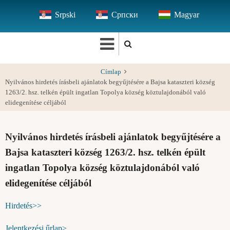
Ugrás
Srpski
Српски
Magyar
a
tartalomra
Címlap
Nyilvános hirdetés írásbeli ajánlatok begyűjtésére a Bajsa kataszteri község
1263/2. hsz. telkén épült ingatlan Topolya község köztulajdonából való
elidegenítése céljából
Nyilvános hirdetés írásbeli ajánlatok begyűjtésére a
Bajsa kataszteri község 1263/2. hsz. telkén épült
ingatlan Topolya község köztulajdonából való
elidegenítése céljából
Hirdetés>>
Jelentkezési űrlap>