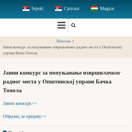
Skip
Srpski
Српски
Magyar
to
main
content
Почетна
Јавни конкурс за попуњавање извршилачког радног места у Општинској
управи Бачка Топола
Јавни конкурс за попуњавање извршилачког
радног места у Општинској управи Бачка
Топола
Јавни конкурс>>
Образац за пријаву>>