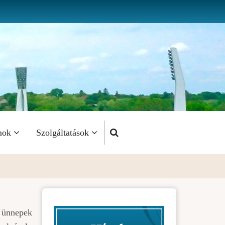
mok
Szolgáltatások
 ünnepek