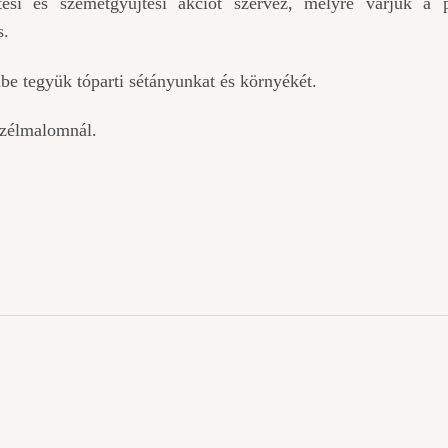
tetési és szemétgyűjtési akciót szervez, melyre várjuk a 
s.
be tegyük tóparti sétányunkat és környékét.
szélmalomnál.