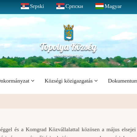
Srpski
Српски
Magyar
nkormányzat
Községi közigazgatás
Dokumentu
éggel és a Komgrad Közvállalattal közösen a május elsejei