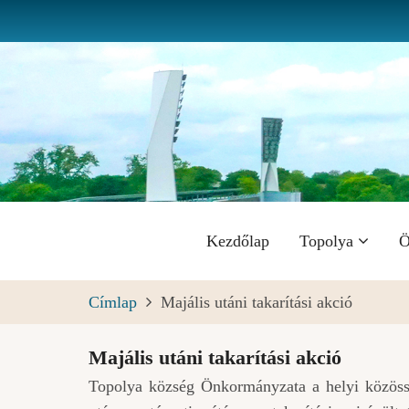
Ugrás
a
tartalomra
Fő
Kezdőlap
Topolya
Ö
navigáció
Címlap
Majális utáni takarítási akció
Majális utáni takarítási akció
Topolya község Önkormányzata a helyi közöss