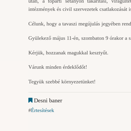
után, a tóparti sétányon takarítási, virágül
intézmények és civil szervezetek csatlakozását i
Célunk, hogy a tavaszi megújulás jegyében rend
Gyülekező május 11-én, szombaton 9 órakor a 
Kérjük, hozzanak magukkal kesztyűt.
Várunk minden érdeklődőt!
Tegyük szebbé környezetünket!
Desni baner
Értesítések