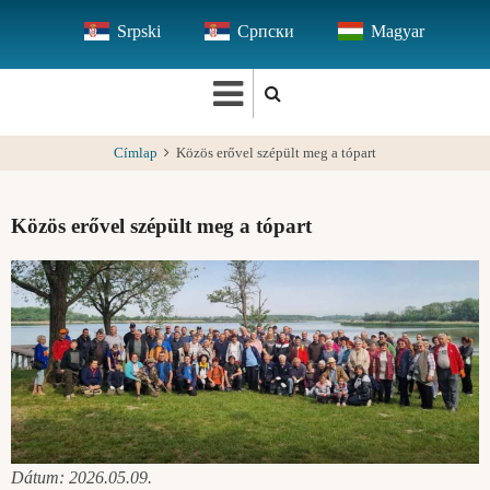
Ugrás
Srpski
Српски
Magyar
a
tartalomra
Címlap
Közös erővel szépült meg a tópart
Közös erővel szépült meg a tópart
Dátum: 2026.05.09.