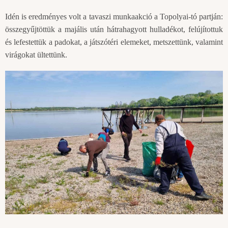
Idén is eredményes volt a tavaszi munkaakció a Topolyai-tó partján:
összegyűjtöttük a majális után hátrahagyott hulladékot, felújítottuk
és lefestettük a padokat, a játszótéri elemeket, metszettünk, valamint
virágokat ültettünk.