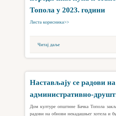
Топола у 2023. години
Листа корисника>>
Читај даље
Настављају се радови на
административно-друштв
Дом културе општине Бачка Топола закљу
радови на обнови некадашњег хотела и б