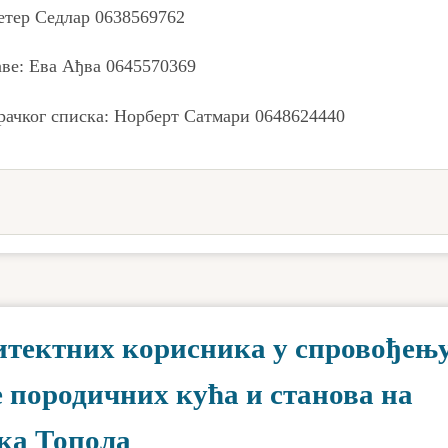
етер Седлар 0638569762
ве: Ева Ађва 0645570369
рачког списка: Норберт Сатмари 0648624440
дитектних корисника у спровођењ
е породичних кућа и станова на
ка Топола