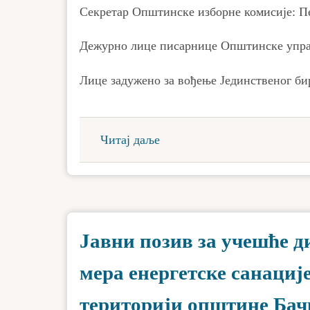
Секретар Општинске изборне комисије: П
Дежурно лице писарнице Општинске упра
Лице задужено за вођење Јединственог би
Читај даље
Јавни позив за учешће 
мера енергетске санациј
територији општине Бач