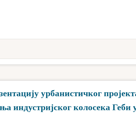
езентацију урбанистичког пројект
ња индустријског колосека Геби 