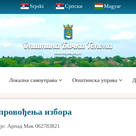
Srpski
Српски
Magyar
Локална самоуправа
Општинска управа
Д
спровођења избора
је: Арпад Мак 062783821