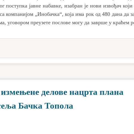
г поступка јавне набавке, изабран је нови извођач који 
са компанијом „Инобачка“, која има рок од 480 дана да 
а, уговором преузете послове могу да заврше у краћем р
 измењене делове нацрта плана
сеља Бачка Топола