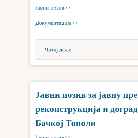
Јавни позив>>
Документација>>
Читај даље
Јавни позив за јавну пр
реконструкција и доград
Бачкој Тополи
Јавни позив>>