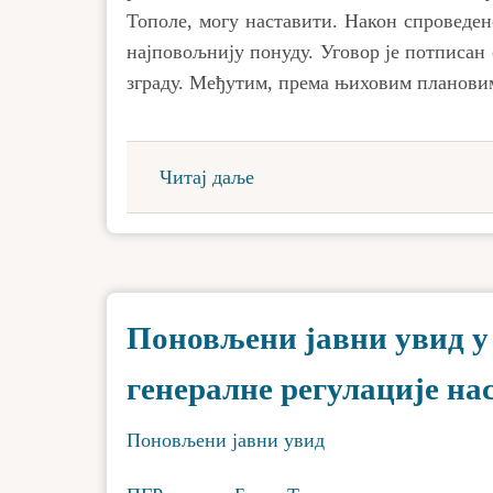
Тополе, могу наставити. Након спроведено
најповољнију понуду. Уговор је потписан 
зграду. Међутим, према њиховим плановим
Читај даље
Поновљени јавни увид у
генералне регулације на
Поновљени јавни увид