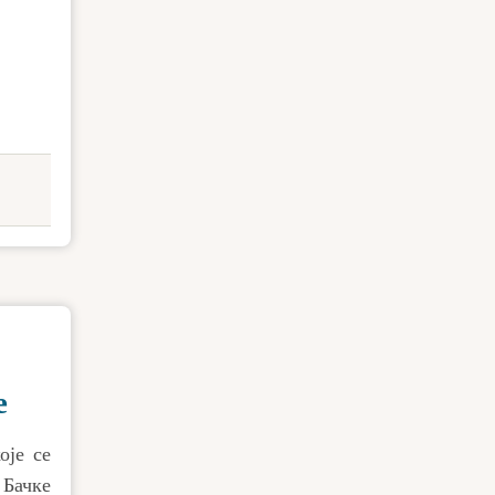
е
оје се
 Бачке