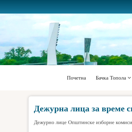
Skip
to
main
content
Главна
Почетна
Бачка Топола
навигација
Дежурна лица за време 
Дежурно лице Општинске изборне комиси