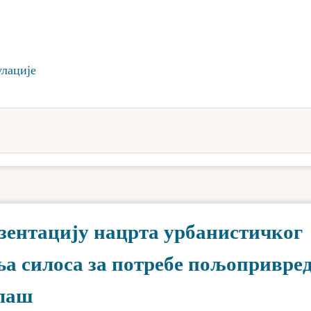
улације
езентацију нацрта урбанистичког
ња силоса за потребе пољопривре
алаш