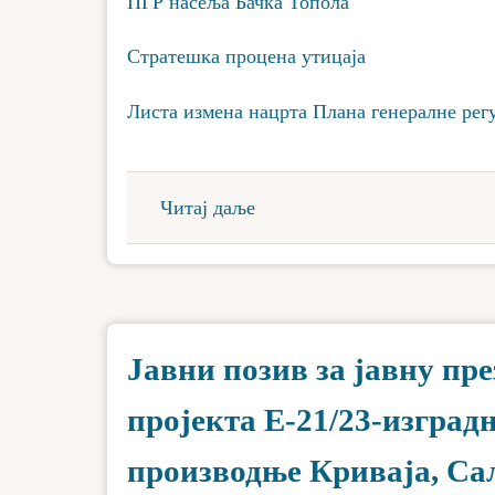
ПГР насеља Бачка Топола
Стратешка процена утицаја
Листа измена нацрта Плана генералне рег
Читај даље
Јавни позив за јавну пр
пројекта Е-21/23-изград
производње Криваја, С