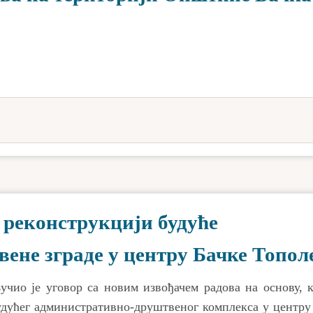
 реконструкцији будуће
ене зграде у центру Бачке Топол
чио је уговор са новим извођачем радова на основу, к
удућег административно-друштвеног комплекса у центру