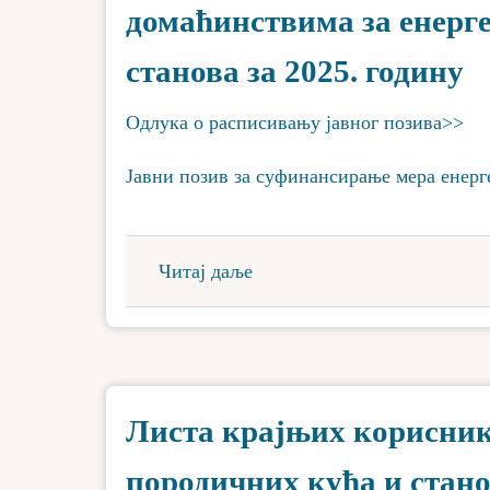
домаћинствима за енерге
станова за 2025. годину
Одлука о расписивању јавног позива>>
Јавни позив за суфинансирање мера енерг
Читај даље
Листа крајњих корисника
породичних кућа и стан