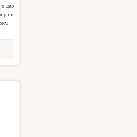
је дао
заврши
оку.