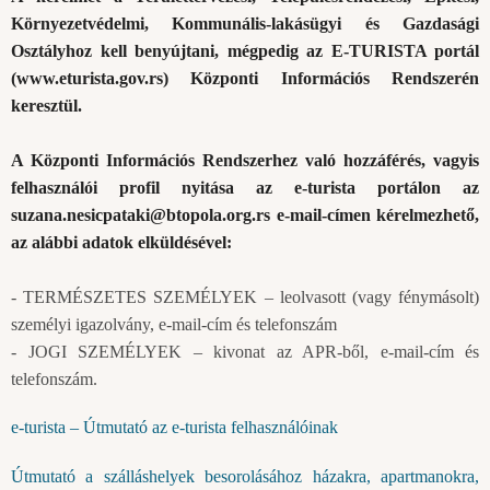
Környezetvédelmi, Kommunális-lakásügyi és Gazdasági
Osztályhoz kell benyújtani, mégpedig az E-TURISTA portál
(
www.eturista.gov.rs
) Központi Információs Rendszerén
keresztül.
A Központi Információs Rendszerhez való hozzáférés, vagyis
felhasználói profil nyitása az e-turista portálon az
suzana.nesicpataki@btopola.org.rs
e-mail-címen kérelmezhető,
az alábbi adatok elküldésével:
- TERMÉSZETES SZEMÉLYEK – leolvasott (vagy fénymásolt)
személyi igazolvány, e-mail-cím és telefonszám
- JOGI SZEMÉLYEK – kivonat az APR-ből, e-mail-cím és
telefonszám.
e-turista – Útmutató az e-turista felhasználóinak
Útmutató a szálláshelyek besorolásához házakra, apartmanokra,