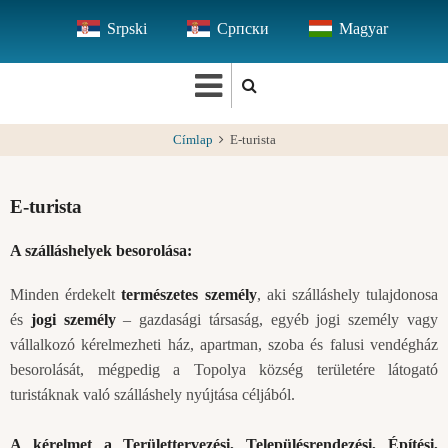
Ugrás
Srpski
Српски
Magyar
a
tartalomra
Címlap
E-turista
E-turista
A szálláshelyek besorolása:
Minden érdekelt
természetes személy
, aki szálláshely tulajdonosa
és
jogi személy
– gazdasági társaság, egyéb jogi személy vagy
vállalkozó kérelmezheti ház, apartman, szoba és falusi vendégház
besorolását, mégpedig a Topolya község területére látogató
turistáknak való szálláshely nyújtása céljából.
A kérelmet a Területtervezési, Településrendezési, Építési,