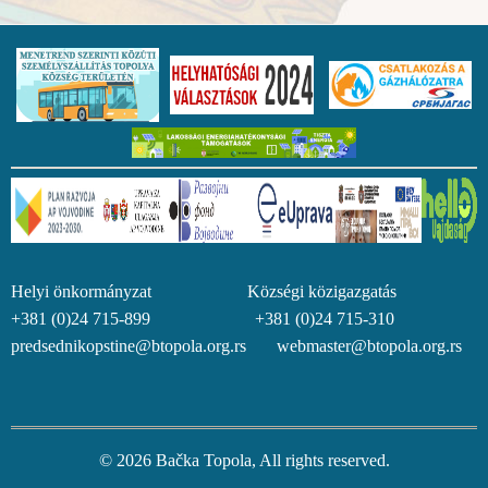
Helyi önkormányzat Községi közigazgatás
+381 (0)24 715-899 +381 (0)24 715-310
predsednikopstine@btopola.org.rs webmaster@btopola.org.rs
© 2026 Bačka Topola, All rights reserved.