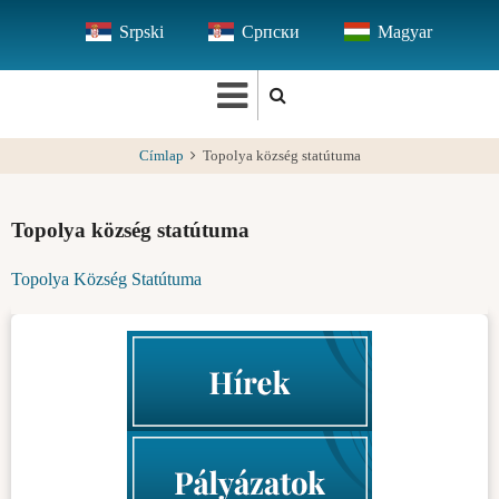
Ugrás
Srpski
Српски
Magyar
a
tartalomra
Címlap
Topolya község statútuma
Topolya község statútuma
Topolya Község Statútuma