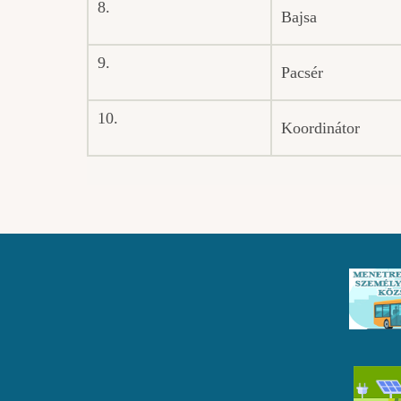
8.
Bajsa
9.
Pacsér
10.
Koordinátor