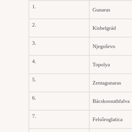
1.
Gunaras
2.
Kisbelgrád
3.
Njegoševo
4.
Topolya
5.
Zentagunaras
6.
Bácskossuthfalva
7.
Felsőroglatica