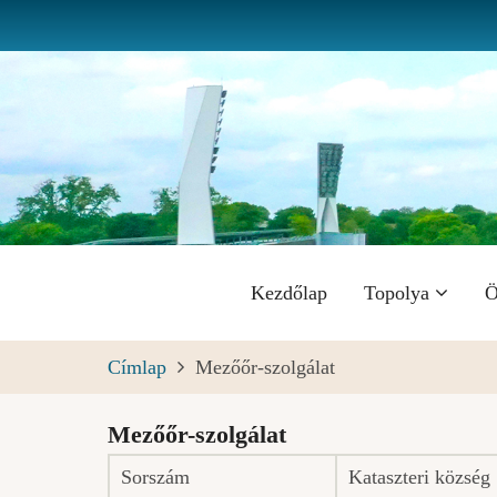
Ugrás
a
tartalomra
Fő
Kezdőlap
Topolya
Ö
navigáció
Címlap
Mezőőr-szolgálat
Mezőőr-szolgálat
Sorszám
Kataszteri község