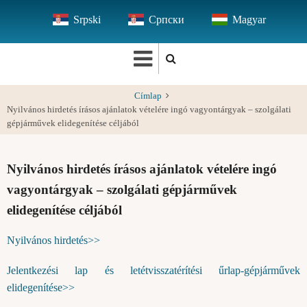
Ugrás
Srpski
Српски
Magyar
a
tartalomra
Címlap
Nyilvános hirdetés írásos ajánlatok vételére ingó vagyontárgyak – szolgálati
gépjárművek elidegenítése céljából
Nyilvános hirdetés írásos ajánlatok vételére ingó
vagyontárgyak – szolgálati gépjárművek
elidegenítése céljából
Nyilvános hirdetés>>
Jelentkezési lap és letétvisszatérítési űrlap-gépjárművek
elidegenítése>>