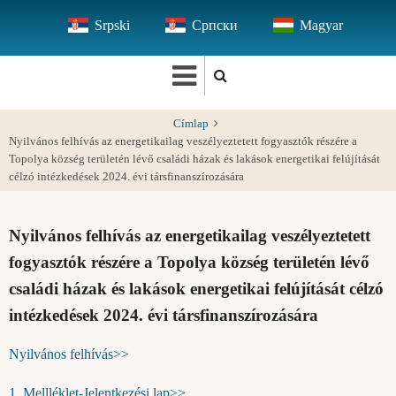
Ugrás
Srpski
Српски
Magyar
a
tartalomra
Címlap
Nyilvános felhívás az energetikailag veszélyeztetett fogyasztók részére a
Topolya község területén lévő családi házak és lakások energetikai felújítását
célzó intézkedések 2024. évi társfinanszírozására
Nyilvános felhívás az energetikailag veszélyeztetett
fogyasztók részére a Topolya község területén lévő
családi házak és lakások energetikai felújítását célzó
intézkedések 2024. évi társfinanszírozására
Nyilvános felhívás>>
1. Mellléklet-Jelentkezési lap>>