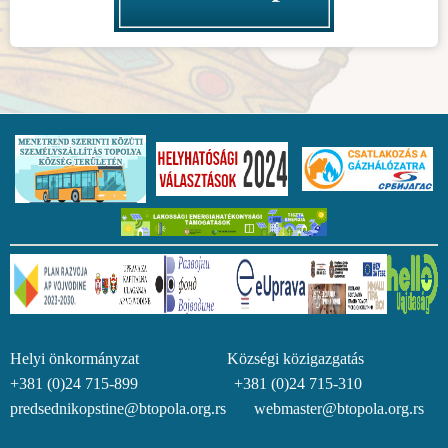
Helyi önkormányzat Községi közigazgatás
+381 (0)24 715-899 +381 (0)24 715-310
predsednikopstine@btopola.org.rs webmaster@btopola.org.rs