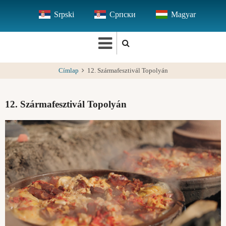
Ugrás
Srpski
Српски
Magyar
a
tartalomra
Címlap
12. Szármafesztivál Topolyán
12. Szármafesztivál Topolyán