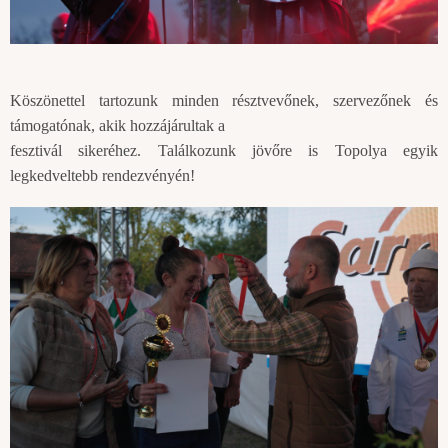
Köszönettel tartozunk minden résztvevőnek, szervezőnek és
támogatónak, akik hozzájárultak a
fesztivál sikeréhez. Találkozunk jövőre is Topolya egyik
legkedveltebb rendezvényén!