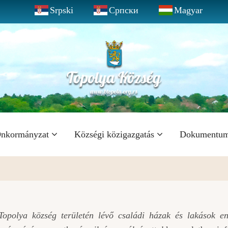
Srpski
Српски
Magyar
nkormányzat
Községi közigazgatás
Dokumentu
Topolya község területén lévő családi házak és lakások en