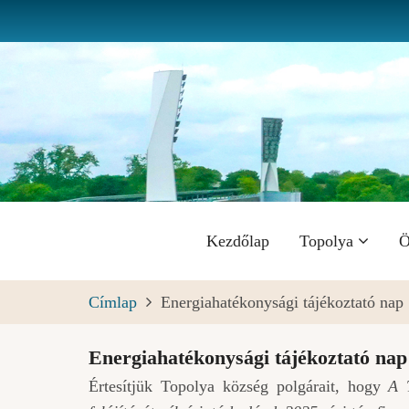
Ugrás
a
tartalomra
Fő
Kezdőlap
Topolya
Ö
navigáció
Címlap
Energiahatékonysági tájékoztató nap
Energiahatékonysági tájékoztató nap
Értesítjük Topolya község polgárait, hogy
A 