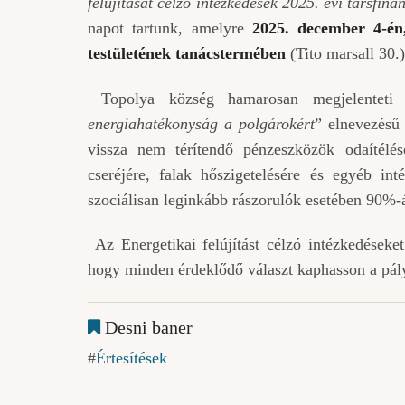
felújítását célzó intézkedések 2025. évi társfin
napot tartunk, amelyre
2025. december 4-én
testületének tanácstermében
(Tito marsall 30.)
Topolya község hamarosan megjelenteti 
energiahatékonyság a polgárokért
” elnevezésű 
vissza nem térítendő pénzeszközök odaítélésé
cseréjére, falak hőszigetelésére és egyéb in
szociálisan leginkább rászorulók esetében 90%-
Az Energetikai felújítást célzó intézkedéseke
hogy minden érdeklődő választ kaphasson a pályáz
Desni baner
Értesítések