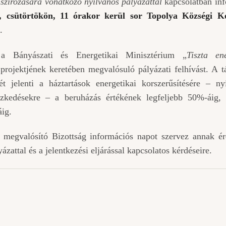
anszírozására vonatkozó nyilvános pályázattal
kapcsolatban in
, csütörtökön, 11 órakor kerül sor Topolya Községi Ké
.
a Bányászati és Energetikai Minisztérium „
Tiszta en
projektjének keretében megvalósuló pályázati felhívást. A 
t jelenti a háztartások energetikai korszerűsítésére – ny
tézkedésekre – a beruházás értékének legfeljebb 50%-áig, 
áig.
t megvalósító Bizottság információs napot szervez annak é
attal és a jelentkezési eljárással kapcsolatos kérdéseire.