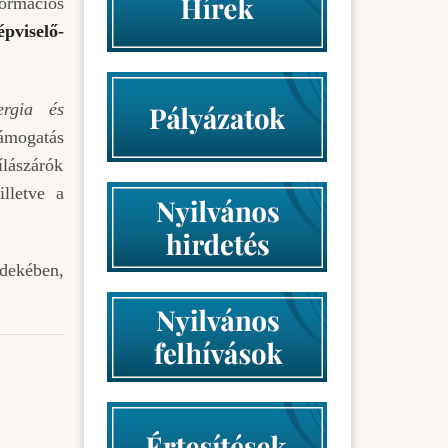
formációs
pviselő-
ergia és
támogatás
ílászárók
illetve a
rdekében,