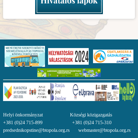
Helyi önkormányzat Községi közigazgatás
+381 (0)24 715-899 +381 (0)24 715-310
predsednikopstine@btopola.org.rs webmaster@btopola.org.rs