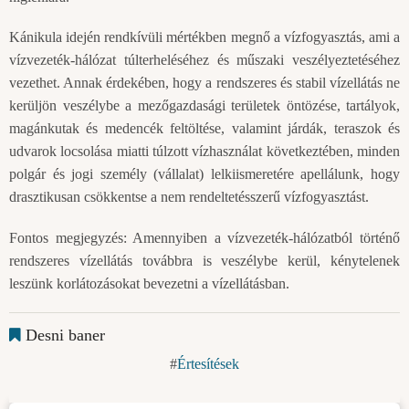
Kánikula idején rendkívüli mértékben megnő a vízfogyasztás, ami a
vízvezeték-hálózat túlterheléséhez és műszaki veszélyeztetéséhez
vezethet. Annak érdekében, hogy a rendszeres és stabil vízellátás ne
kerüljön veszélybe a mezőgazdasági területek öntözése, tartályok,
magánkutak és medencék feltöltése, valamint járdák, teraszok és
udvarok locsolása miatti túlzott vízhasználat következtében, minden
polgár és jogi személy (vállalat) lelkiismeretére apellálunk, hogy
drasztikusan csökkentse a nem rendeltetésszerű vízfogyasztást.
Fontos megjegyzés: Amennyiben a vízvezeték-hálózatból történő
rendszeres vízellátás továbbra is veszélybe kerül, kénytelenek
leszünk korlátozásokat bevezetni a vízellátásban.
Desni baner
Értesítések