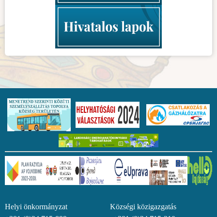
Helyi önkormányzat Községi közigazgatás