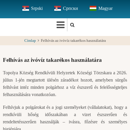
Ugrás
Srpski
Српски
Magyar
a
tartalomra
Címlap
Felhívás az ivóvíz takarékos használatára
Felhívás az ivóvíz takarékos használatára
Topolya Község Rendkívüli Helyzetek Községi Törzskara a 2026.
július 1-jén megtartott ülésén záradékot hozott, amelyben sürgős
felhívást intéz minden polgárhoz a víz észszerű és felelősségteljes
felhasználására vonatkozóan.
Felhívjuk a polgárokat és a jogi személyeket (vállalatokat), hogy a
rendkívüli hőség időszakában a vizet észszerűen és
rendeltetésszerűen használják – ivásra, főzésre és személyes
higiéniára.