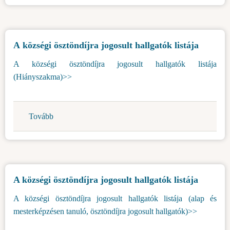
pályázat
évi
benyújtásának
társfinanszírozására)
befejezéséről
А községi ösztöndíjra jogosult hallgatók listája
-
Energiahatékonyság)
A községi ösztöndíjra jogosult hallgatók listája
(Hiányszakma)>>
Tovább
(А
községi
ösztöndíjra
jogosult
hallgatók
A községi ösztöndíjra jogosult hallgatók listája
listája)
A községi ösztöndíjra jogosult hallgatók listája (alap és
mesterképzésen tanuló, ösztöndíjra jogosult hallgatók)>>