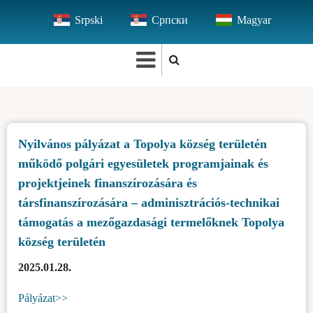
Ugrás
Srpski
Српски
Magyar
a
tartalomra
Nyilvános pályázat a Topolya község területén
működő polgári egyesületek programjainak és
projektjeinek finanszírozására és
társfinanszírozására – adminisztrációs-technikai
támogatás a mezőgazdasági termelőknek Topolya
község területén
2025.01.28.
Pályázat>>