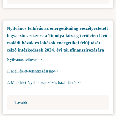
a
2024/2025.
tanévre
vonatkozó
Nyilvános felhívás az energetikailag veszélyeztetett
Községi
fogyasztók részére a Topolya község területén lévő
ösztöndíjra
jogosult
családi házak és lakások energetikai felújítását
hallgatók
célzó intézkedések 2024. évi társfinanszírozására
számára)
Nyilvános felhívás>>
1. Mellléklet-Jelentkezési lap>>
2. Melléklet-Nyilatkozat közös háztartásról>>
Tovább
(Nyilvános
felhívás
az