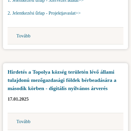
1. Jelentkezési űrlap - Szervezet adatai>>
és
2. Jelentkezési űrlap - Projektjavaslat>>
társfinanszírozására
–
adminisztrációs-
technikai
Tovább
(Nyilvános
támogatás
pályázat
a
a
mezőgazdasági
Topolya
termelőknek
község
Hirdetés a Topolya község területén lévő állami
Topolya
területén
község
tulajdonú mezőgazdasági földek bérbeadására a
megvalósuló
területén)
művelődési
második körben - digitális nyilvános árverés
projektek
17.01.2025
támogatására
és
résztámogatására
Tovább
(Hirdetés
a
a
2025-