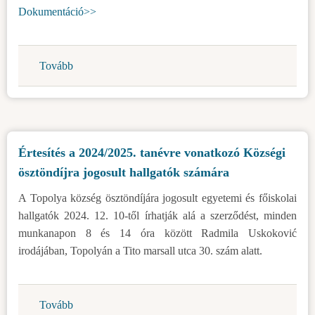
UP)
Dokumentáció>>
Tovább
(Nyilvános
felhívás
a
városrendezési
projekt
Értesítés a 2024/2025. tanévre vonatkozó Községi
bemutatására
ösztöndíjra jogosult hallgatók számára
E-
27-
A Topolya község ösztöndíjára jogosult egyetemi és főiskolai
24-
hallgatók 2024. 12. 10-től írhatják alá a szerződést, minden
UP)
munkanapon 8 és 14 óra között Radmila Uskoković
irodájában, Topolyán a Tito marsall utca 30. szám alatt.
Tovább
(Értesítés