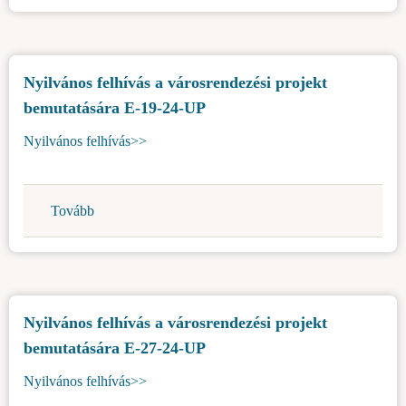
Topolya
ös
község
évben)
területén
Nyilvános felhívás a városrendezési projekt
lévő
bemutatására E-19-24-UP
állami
tulajdonú
Nyilvános felhívás>>
mezőgazdasági
földek
bérbeadására
Tovább
(Nyilvános
a
felhívás
második
a
körben
városrendezési
-
projekt
digitális
Nyilvános felhívás a városrendezési projekt
bemutatására
nyilvános
bemutatására E-27-24-UP
E-
árverés)
19-
Nyilvános felhívás>>
24-