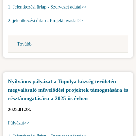
1. Jelentkezési űrlap - Szervezet adatai>>
2. jelentkezési űrlap - Projektjavaslat>>
Tovább
(Nyilvános
pályázat
a
Topolya
község
Nyilvános pályázat a Topolya község területén
területén
megvalósuló művelődési projektek támogatására és
működő
polgári
résztámogatására a 2025-ös évben
egyesületek
2025.01.28.
programjainak
és
Pályázat>>
projektjeinek
finanszírozására