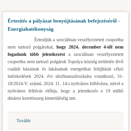
energetikailag
veszélyeztetett
Értesítés a pályázat benyújtásának befejezéséről -
fogyasztók
Energiahatékonyság
részére
a
Értesítjük a szociálisan veszélyeztetett csoportba
Topolya
nem tartozó polgárokat,
hogy 2024. december 4-től nem
község
fogadunk több jelentkezést
a szociálisan veszélyeztetett
területén
csoportba nem tartozó polgárok Topolya község területén lévő
lévő
családi házainak és lakásainak energetikai felújítását célzó
családi
intézkedések 2024. évi társfinanszírozására vonatkozó, 31-
házak
18/2024-V. számú, 2024. 11. 14-i nyilvános felhívásra, mivel a
és
nyilvános felhívás előírja, hogy a jelentkezés a 19 millió
lakások
dináros keretösszeg kimerüléséig tart.
energetikai
felújítását
célzó
Tovább
(Értesítés
intézkedések
a
2024.