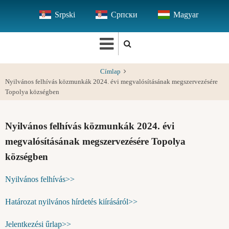
Ugrás
Srpski
Српски
Magyar
a
tartalomra
Címlap
Nyilvános felhívás közmunkák 2024. évi megvalósításának megszervezésére
Topolya községben
Nyilvános felhívás közmunkák 2024. évi
megvalósításának megszervezésére Topolya
községben
Nyilvános felhívás>>
Határozat nyilvános hírdetés kiírásáról>>
Jelentkezési űrlap>>