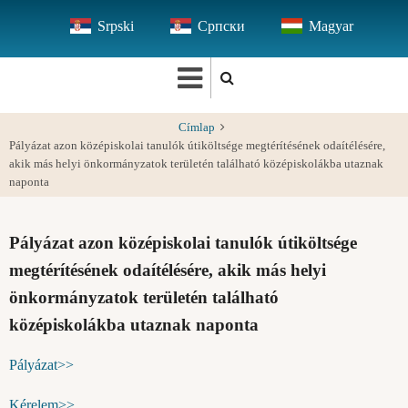
Ugrás
Srpski
Српски
Magyar
a
tartalomra
Címlap
Pályázat azon középiskolai tanulók útiköltsége megtérítésének odaítélésére,
akik más helyi önkormányzatok területén található középiskolákba utaznak
naponta
Pályázat azon középiskolai tanulók útiköltsége
megtérítésének odaítélésére, akik más helyi
önkormányzatok területén található
középiskolákba utaznak naponta
Pályázat>>
Kérelem>>