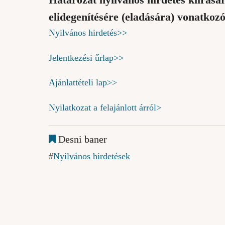
Határozat nyilvános hirdetés kiírásár
elidegenítésére (eladására) vonatkozó
Nyilvános hirdetés>>
Jelentkezési űrlap>>
Ajánlattételi lap>>
Nyilatkozat a felajánlott árról>
Desni baner
Nyilvános hirdetések