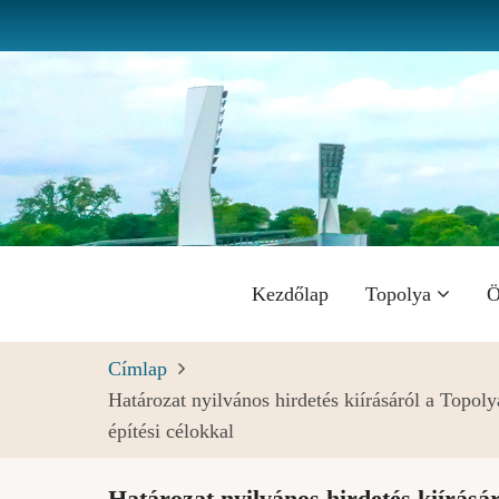
Ugrás
a
tartalomra
Fő
Kezdőlap
Topolya
Ö
navigáció
Címlap
Határozat nyilvános hirdetés kiírásáról a Topoly
építési célokkal