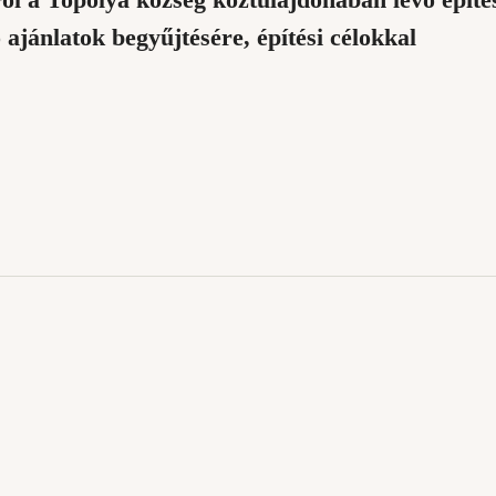
ól a Topolya község köztulajdonában lévő építés
 ajánlatok begyűjtésére, építési célokkal