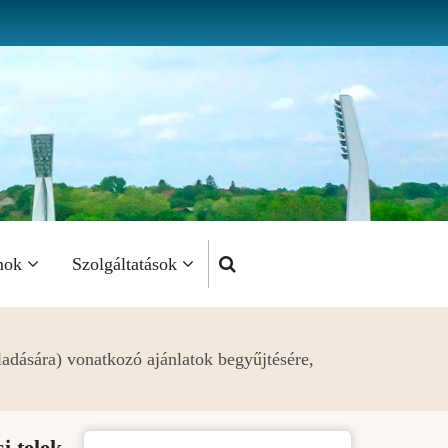
mok
Szolgáltatások
eladására) vonatkozó ajánlatok begyűjtésére,