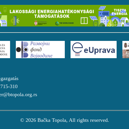
igazgatás
 715-310
r@btopola.org.rs
© 2026 Bačka Topola, All rights reserved.