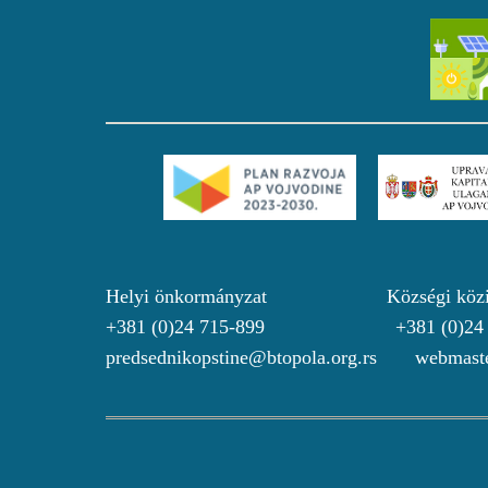
Helyi önkormányzat Községi köz
+381 (0)24 715-899 +381 (0)24
predsednikopstine@btopola.org.rs webmaste