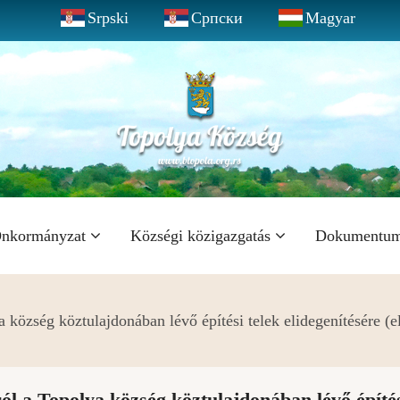
Srpski
Српски
Magyar
nkormányzat
Községi közigazgatás
Dokumentu
a község köztulajdonában lévő építési telek elidegenítésére (