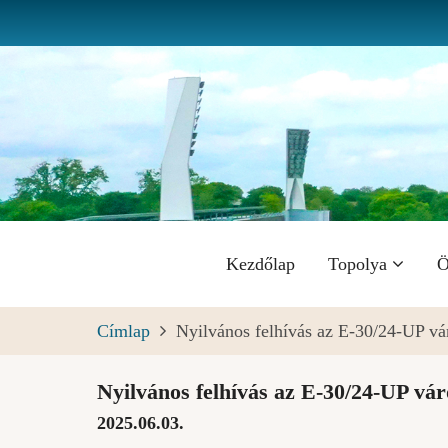
Ugrás
a
tartalomra
Fő
Kezdőlap
Topolya
Ö
navigáció
Címlap
Nyilvános felhívás az E-30/24-UP vá
Nyilvános felhívás az E-30/24-UP vá
2025.06.03.