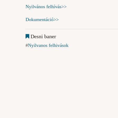
Nyilvános felhívás>>
Dokumentáció>>
Desni baner
Nyilvanos felhivások