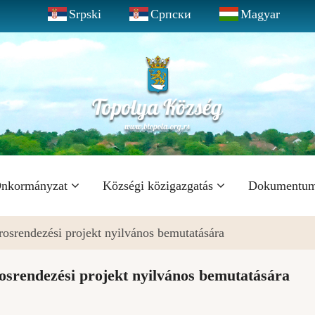
Srpski
Српски
Magyar
nkormányzat
Községi közigazgatás
Dokumentu
rosrendezési projekt nyilvános bemutatására
rosrendezési projekt nyilvános bemutatására