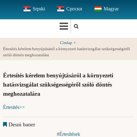
Ugrás
Srpski
Српски
Magyar
a
tartalomra
Címlap
Értesítés kérelem benyújtásáról a környezeti hatásvizsgálat szükségességéről
szóló döntés meghozatalára
Értesítés kérelem benyújtásáról a környezeti
hatásvizsgálat szükségességéről szóló döntés
meghozatalára
Értesités>>
Desni baner
Értesítések