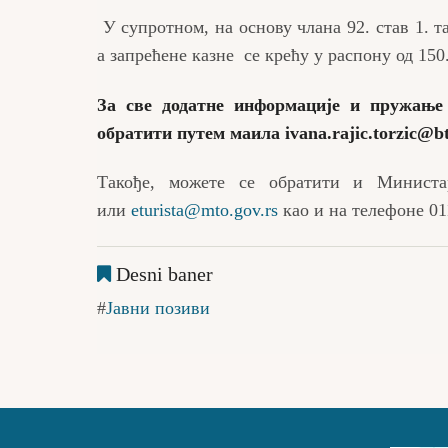
У супротном, на основу члана 92. став 1. т
а запрећене казне се крећу у распону од 150
За све додатне информације и пружање
обратити путем маила
ivana.rajic.torzic@b
Такође, можете се обратити и Минист
или
eturista@mto.gov.rs
као и на телефоне 01
Desni baner
Јавни позиви