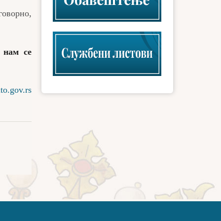
говорно,
 нам се
o.gov.rs