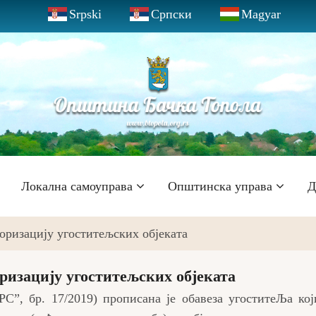
Srpski
Српски
Magyar
Локална самоуправа
Општинска управа
Д
оризацију угоститељских објеката
ризацију угоститељских објеката
Сˮ, бр. 17/2019) прописана је обавеза угоститеЉа ко