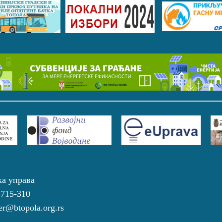
ка управа
 715-310
r@btopola.org.rs