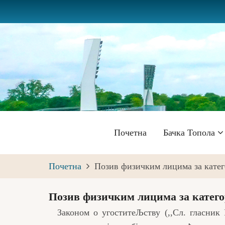
Skip
to
main
content
Главна
Почетна
Бачка Топола
навигација
Почетна
Позив физичким лицима за катег
Позив физичким лицима за катего
Законом о угоститеЉству (,,Сл. гласник Р