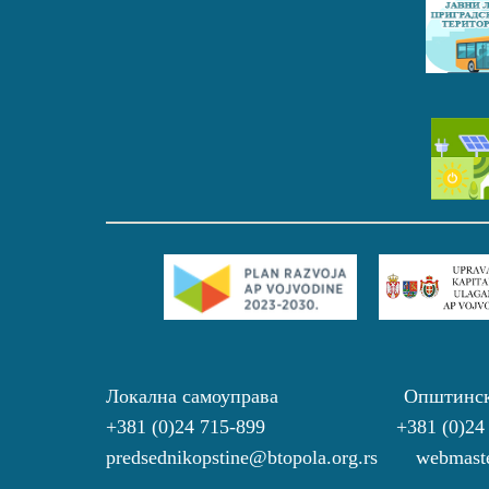
Локална самоуправа Општинс
+381 (0)24 715-899 +381 (0)24
predsednikopstine@btopola.org.rs webmaste