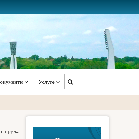
окументи
Услуге
ји пружа