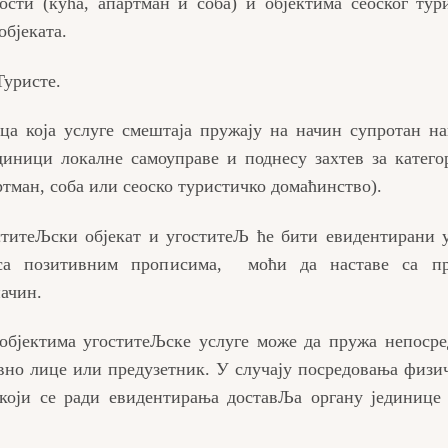
ости (кућа, апартман и соба) и објектима сеоског тур
објеката.
Туристе.
 која услуге смештаја пружају на начин супротан на
диници локалне самоуправе и поднесу захтев за катего
ртман, соба или сеоско туристичко домаћинство).
ститеЉски објекат и угоститеЉ ће бити евидентирани 
 са позитивним прописима, моћи да наставе са п
начин.
објектима угоститеЉске услуге може да пружа непоср
вно лице или предузетник. У случају посредовања физи
који се ради евидентирања доставЉа органу јединице