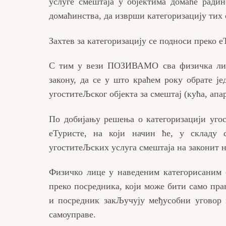
услуге смештаја у објектима домаће радин
домаћинства, да изврши категоризацију тих 
Захтев за категоризацију се подноси преко е
С тим у вези ПОЗИВАМО сва физичка лица
закону, да се у што краћем року обрате је
угоститеЉског објекта за смештај (кућа, апа
По добијању решења о категоризацији уго
еТуристе, на који начин ће, у складу
угоститеЉских услуга смештаја на законит 
Физичко лице у наведеним категорисаним 
преко посредника, који може бити само пра
и посредник закЉучују међусобни уговор 
самоуправе.