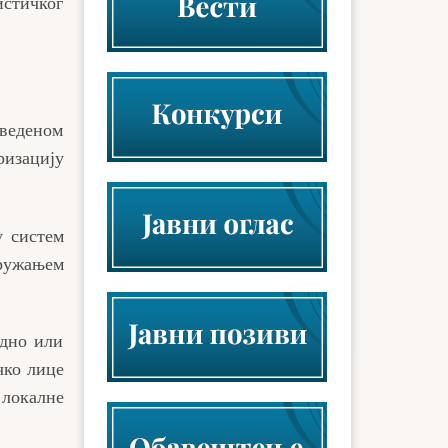
истичког
веденом
ризацију
у систем
ружањем
едно или
чко лице
 локалне