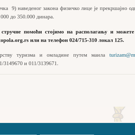
ачка 9) наведеног закона физичко лице је прекршајно од
.000 до 350.000 динара.
 стручне помоћи стојимо на располагању и можете
topola.org.rs
или на телефон 024/715-310 локал 125.
арству туризма и омладине путем маила
turizam@mt
1/3149670 и 011/3139671.