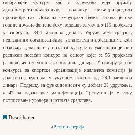
саобраћајне културе, као и удружења која пружају
административно-техничку подршку пољопривредним
произвођачима. Локална самоуправа Бачка Топола је ове
године пружио финансијску подршку за укупно 119 пројеката
у износу од 34,4 милиона динара. Удружењима грађана,
невладиним организацијама, установама и појединцима који
обављају делатност у области културе и уметности је био
расписан посебан конкурс на основу којег за 55 пројеката
расподељена укупно 15,5 милиона динара. У оквиру јавног
конкурса за спортске организације надлежна комисија је
доделила средстава у укупном износу од 28,1 милиона
динара. Подршку за функционисање су добила 28 удружења,
а 43 за одржавање манифестација. Тренутно је у току
потписивање уговора и исплата средстава.
Desni baner
Вести-галерија