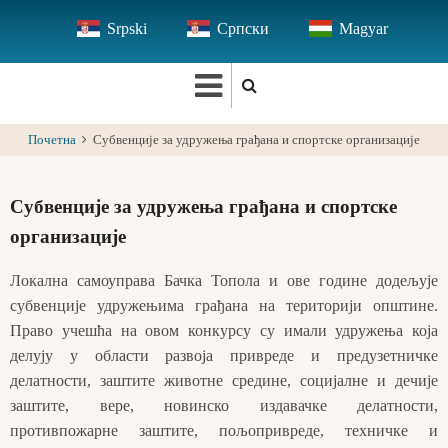
Skip
Srpski
Српски
Magyar
to
main
content
Почетна
Субвенције за удружења грађана и спортске организације
Субвенције за удружења грађана и спортске
организације
Локална самоуправа Бачка Топола и ове године додељује
субвенције удружењима грађана на територији општине.
Право учешћа на овом конкурсу су имали удружења која
делују у области развоја привреде и предузетничке
делатности, заштите животне средине, социјалне и дечије
заштите, вере, новинско издавачке делатности,
противпожарне заштите, пољопривреде, техничке и